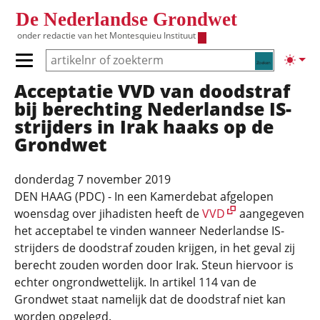
Overslaan en naar de inhoud gaan
De Nederlandse Grondwet
onder redactie van het
Montesquieu Instituut
Zoeken
Lichte
Primair menu tonen/verbergen
Acceptatie VVD van doodstraf
Hoofdnavigatie
bij berechting Nederlandse IS-
strijders in Irak haaks op de
Grondwet
donderdag 7 november 2019
DEN HAAG (PDC) - In een Kamerdebat afgelopen
woensdag over jihadisten heeft de
VVD
aangegeven
het acceptabel te vinden wanneer Nederlandse IS-
strijders de doodstraf zouden krijgen, in het geval zij
berecht zouden worden door Irak. Steun hiervoor is
echter ongrondwettelijk. In artikel 114 van de
Grondwet staat namelijk dat de doodstraf niet kan
worden opgelegd.