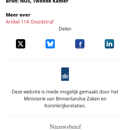
Bron: NOS, Tweede Kamer
Meer over
Artikel 114: Doodstraf
Delen
Deel dit item op X
Deel dit item op Bluesky
Deel dit item op Faceboo
Deel dit it
Deze website is mede mogelijk gemaakt door het
Ministerie van Binnenlandse Zaken en
Koninkrijksrelaties.
Nieuwsbrief