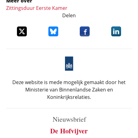
Meer over
Zittingsduur Eerste Kamer
Delen
Deel dit item op X
Deel dit item op Bluesky
Deel dit item op Faceboo
Deel dit it
Deze website is mede mogelijk gemaakt door het
Ministerie van Binnenlandse Zaken en
Koninkrijksrelaties.
Nieuwsbrief
De Hofvijver