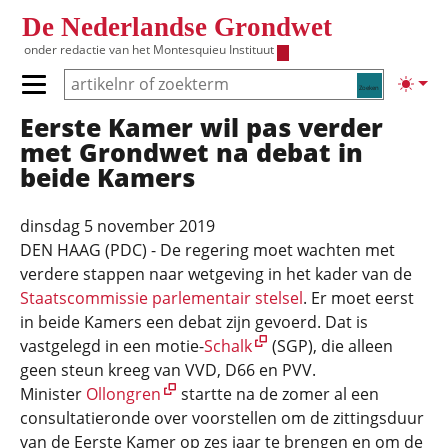
Overslaan en naar de inhoud gaan
De Nederlandse Grondwet
onder redactie van het
Montesquieu Instituut
Zoeken
Lichte
Primair menu tonen/verbergen
Eerste Kamer wil pas verder
Hoofdnavigatie
met Grondwet na debat in
beide Kamers
dinsdag 5 november 2019
DEN HAAG (PDC) - De regering moet wachten met
verdere stappen naar wetgeving in het kader van de
Staatscommissie parlementair stelsel
. Er moet eerst
in beide Kamers een debat zijn gevoerd. Dat is
vastgelegd in een motie-
Schalk
(SGP), die alleen
geen steun kreeg van VVD, D66 en PVV.
Minister
Ollongren
startte na de zomer al een
consultatieronde over voorstellen om de zittingsduur
van de Eerste Kamer op zes jaar te brengen en om de