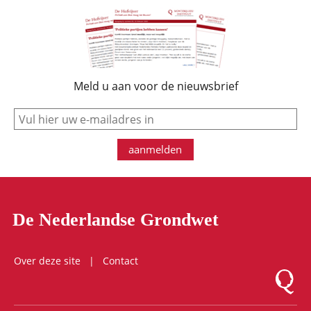
Meld u aan voor de nieuwsbrief
e-mail
aanmelden
De Nederlandse Grondwet
Over deze site
Contact
Logo Mon