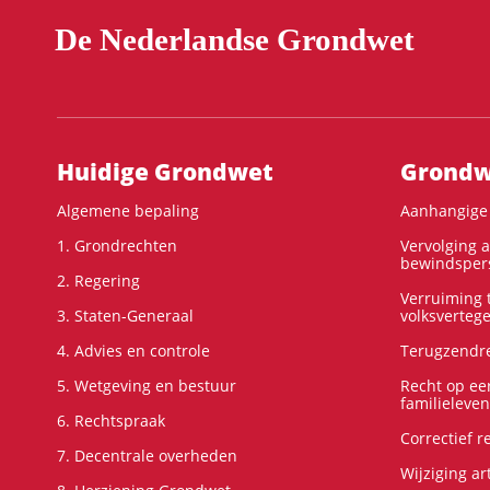
De Nederlandse Grondwet
Hoofdnavigatie
Huidige Grondwet
Grondwe
Algemene bepaling
Aanhangige 
1. Grondrechten
Vervolging 
bewindspers
2. Regering
Verruiming t
3. Staten-Generaal
volksverteg
4. Advies en controle
Terugzendre
5. Wetgeving en bestuur
Recht op ee
familieleven
6. Rechtspraak
Correctief 
7. Decentrale overheden
Wijziging ar