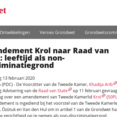
et
Ontwikke­lingen
Versies Grondwet
Grondwets­comm
dement Krol naar Raad van
: leeftijd als non-
riminatiegrond
 13 februari 2020
(PDC) - De Voorzitter van de Tweede Kamer,
Khadija Arib
g Advisering van de
Raad van State
op 11 februari gevraa
ing over een amendement van Tweede Kamerlid
Krol
(
50P
ement is ingediend bij het voorstel van de Tweede Kamerl
 Özütuk en Van den Hul om in artikel 1 van de Grondwet h
e gerichtheid op te nemen als non-discriminatiegrond.