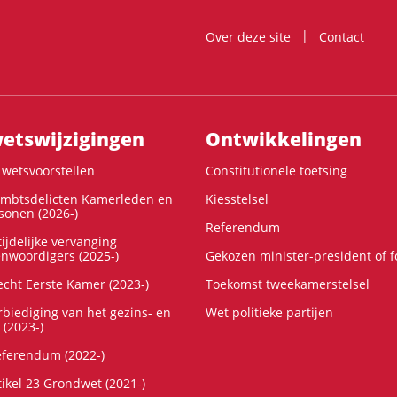
Over deze site
Contact
ts­wijzigingen
Ontwikke­lingen
wetsvoorstellen
Constitutionele toetsing
ambtsdelicten Kamerleden en
Kiesstelsel
onen (2026-)
Referendum
ijdelijke vervanging
enwoordigers (2025-)
Gekozen minister-president of 
cht Eerste Kamer (2023-)
Toekomst tweekamerstelsel
rbiediging van het gezins- en
Wet politieke partijen
 (2023-)
referendum (2022-)
tikel 23 Grondwet (2021-)