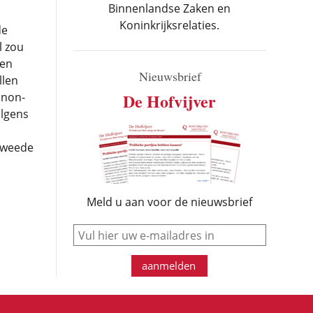
Binnenlandse Zaken en
Koninkrijksrelaties.
de
l zou
 en
Nieuwsbrief
llen
De Hofvijver
 non-
olgens
 Tweede
Meld u aan voor de nieuwsbrief
e-mail
aanmelden