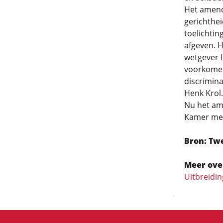
Het amend
gerichthei
toelichtin
afgeven. 
wetgever l
voorkomen 
discrimin
Henk Krol.
Nu het am
Kamer met
Bron: Tw
Meer ove
Uitbreidi