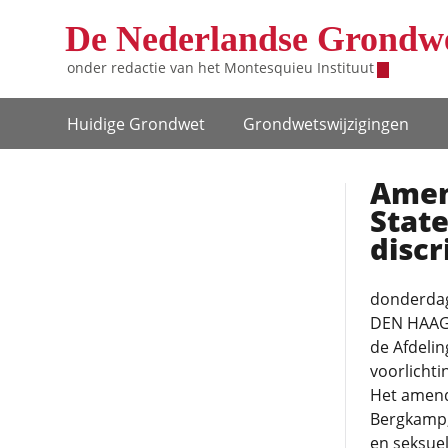
Overslaan en naar de inhoud gaan
De Nederlandse Grondw
onder redactie van het
Montesquieu Instituut
Hoofdnavigatie
Huidige Grondwet
Grondwets­wijzigingen
Amen
State
disc
donderdag
DEN HAAG 
de Afdelin
voorlicht
Het amend
Bergkamp,
en seksuel