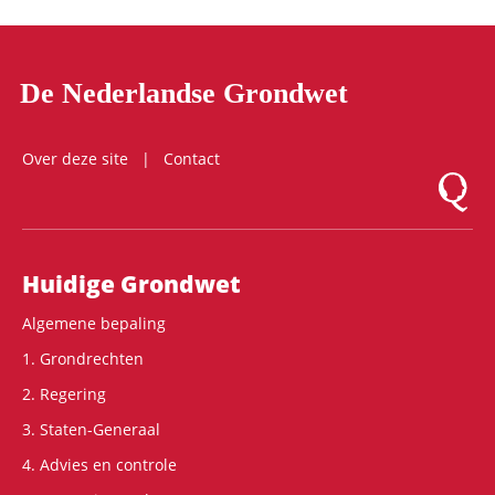
De Nederlandse Grondwet
Over deze site
Contact
Logo Mon
Hoofdnavigatie
Huidige Grondwet
Algemene bepaling
1. Grondrechten
2. Regering
3. Staten-Generaal
4. Advies en controle