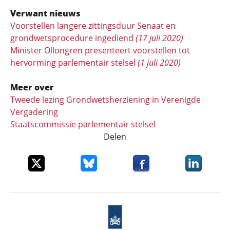
Verwant nieuws
Voorstellen langere zittingsduur Senaat en
grondwetsprocedure ingediend
(17 juli 2020)
Minister Ollongren presenteert voorstellen tot
hervorming parlementair stelsel
(1 juli 2020)
Meer over
Tweede lezing Grondwetsherziening in Verenigde
Vergadering
Staatscommissie parlementair stelsel
Delen
Deel dit item op X
Deel dit item op Bluesky
Deel dit item op Faceboo
Deel dit it