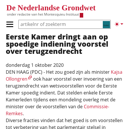
Overslaan en naar de inhoud gaan
De Nederlandse Grondwet
onder redactie van het
Montesquieu Instituut
Zoeken
Lichte
Primair menu tonen/verbergen
Eerste Kamer dringt aan op
Hoofdnavigatie
spoedige indiening voorstel
over terugzendrecht
donderdag 1 oktober 2020
DEN HAAG (PDC) - Het zou goed zijn als minister
Kajsa
Ollongren
ook haar voorstel over invoering van een
terugzendrecht van wetsvoorstellen voor de Eerste
Kamer spoedig indient. Dat stelden enkele Eerste
Kamerleden tijdens een mondeling overleg met de
minister over de voorstellen van de
Commissie-
Remkes
.
Diverse fracties vinden dat het goed is om voorstellen
tot verbetering van het parlementair stelsel in