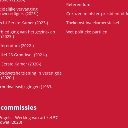
Referendum
ijdelijke vervanging
enwoordigers (2025-)
Gekozen minister-president of 
cht Eerste Kamer (2023-)
Toekomst tweekamerstelsel
rbiediging van het gezins- en
Wet politieke partijen
 (2023-)
referendum (2022-)
tikel 23 Grondwet (2021-)
r Eerste Kamer (2020-)
rondwetsherziening in Verenigde
 (2020-)
rondwetswijzigingen (1983-
 commissies
ngels - Werking van artikel 57
dwet (2023)