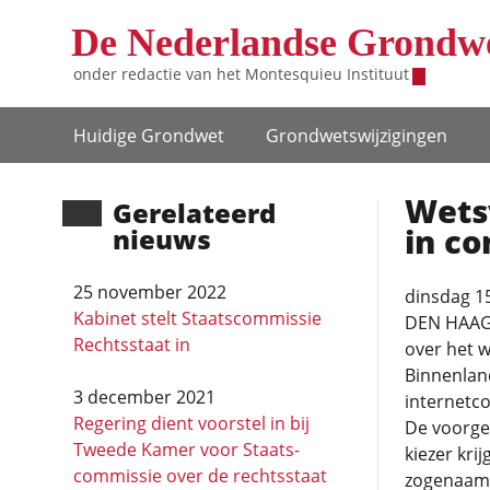
Overslaan en naar de inhoud gaan
De Nederlandse Grondw
onder redactie van het
Montesquieu Instituut
Hoofdnavigatie
Huidige Grondwet
Grondwets­wijzigingen
Wets
Gerela­teerd
in co
nieuws
25 november 2022
dinsdag 1
Kabinet stelt Staatscommissie
DEN HAAG 
Rechtsstaat in
over het w
Binnenland
3 december 2021
internetco
Regering dient voorstel in bij
De voorgen
Tweede Kamer voor Staats­
kiezer kri
commissie over de rechtsstaat
zogenaamde