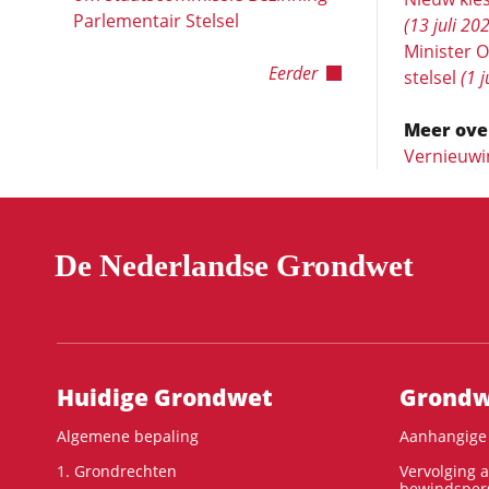
Parlementair Stelsel
(13 juli 20
Minister O
Eerder
stelsel
(1 j
Meer ove
Vernieuwin
De Nederlandse Grondwet
Hoofdnavigatie
Huidige Grondwet
Grondwe
Algemene bepaling
Aanhangige 
1. Grondrechten
Vervolging 
bewindspers