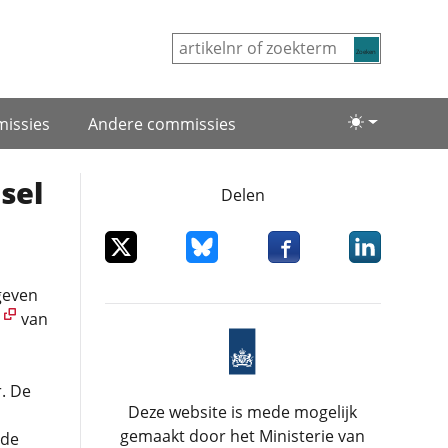
Zoeken
issies
Andere commissies
Lichte/donke
sel
Delen
Deel dit item op X
Deel dit item op Bluesky
Deel dit item op Facebo
Deel dit item
geven
n
van
. De
Deze website is mede mogelijk
gemaakt door het Ministerie van
(de