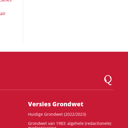
air
Logo Montesqu
Versies Grondwet
Huidige Grondwet (2022/2023)
Grondwet van 1983: algehele (redactionele)
modernisering