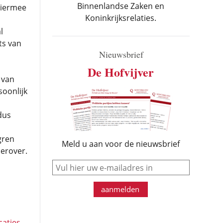
Binnenlandse Zaken en
hiermee
Koninkrijksrelaties.
l
ts van
Nieuwsbrief
De Hofvijver
 van
soonlijk
dus
gren
Meld u aan voor de nieuwsbrief
erover.
e-mail
aanmelden
caties