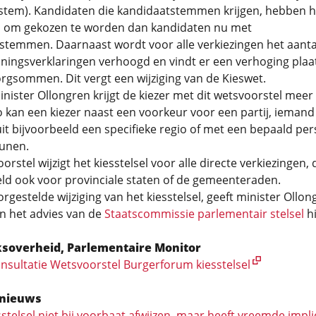
stem). Kandidaten die kandidaatstemmen krijgen, hebben 
 om gekozen te worden dan kandidaten nu met
stemmen. Daarnaast wordt voor alle verkiezingen het aanta
ningsverklaringen verhoogd en vindt er een verhoging plaa
gsommen. Dit vergt een wijziging van de Kieswet.
nister Ollongren krijgt de kiezer met dit wetsvoorstel meer
o kan een kiezer naast een voorkeur voor een partij, iemand
 uit bijvoorbeeld een specifieke regio of met een bepaald per
eunen.
orstel wijzigt het kiesstelsel voor alle directe verkiezingen, 
ld ook voor provinciale staten of de gemeenteraden.
rgestelde wijziging van het kiesstelsel, geeft minister Ollon
n het advies van de
Staatscommissie parlementair stelsel
hi
ksoverheid, Parlementaire Monitor
nsultatie Wetsvoorstel Burgerforum kiesstelsel
nieuws
stelsel niet bij voorbaat afwijzen, maar heeft vreemde impli