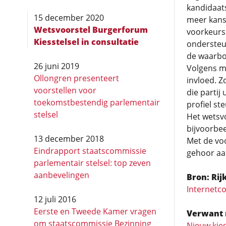
kandidaat
15 december 2020
meer kans
Wetsvoorstel Burgerforum
voorkeurs
Kiesstelsel in consultatie
ondersteu
de waarbor
26 juni 2019
Volgens mi
Ollongren presenteert
invloed. Z
voorstellen voor
die partij
toekomstbestendig parlementair
profiel st
stelsel
Het wetsvo
bijvoorbee
13 december 2018
Met de voo
Eindrapport staatscommissie
gehoor aa
parlementair stelsel: top zeven
aanbevelingen
Bron: Rij
Internetco
12 juli 2016
Eerste en Tweede Kamer vragen
Verwant 
om staatscommissie Bezinning
Nieuw kies