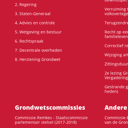
2. Regering
Verruiming t
3. Staten-Generaal
volksverteg
4. Advies en controle
Terugzendre
5. Wetgeving en bestuur
Recht op ee
familieleven
6. Rechtspraak
Correctief 
7. Decentrale overheden
Wijziging ar
8. Herziening Grondwet
Zittingsduu
2e lezing G
Vergadering
Gestrande g
heden)
Grondwets­commissies
Andere
Commissie-Remkes - Staatscommissie
Commissie-E
parlementair stelsel (2017-2018)
van de Gron