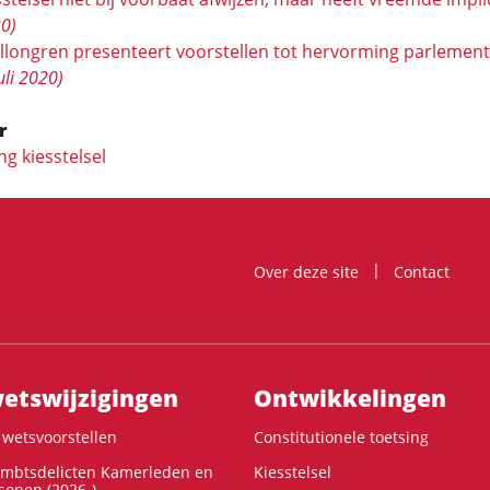
20)
llongren presenteert voorstellen tot hervorming parlement
uli 2020)
r
g kiesstelsel
Over deze site
Contact
ts­wijzigingen
Ontwikke­lingen
wetsvoorstellen
Constitutionele toetsing
ambtsdelicten Kamerleden en
Kiesstelsel
onen (2026-)