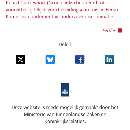
Ruard Ganzevoort (GroenLinks) benoemd tot
voorzitter tijdelijke voorbereidingscommissie Eerste
Kamer van parlementair onderzoek discriminatie
Eerder
Delen
Deel dit item op X
Deel dit item op Bluesky
Deel dit item op Faceboo
Deel dit it
Deze website is mede mogelijk gemaakt door het
Ministerie van Binnenlandse Zaken en
Koninkrijksrelaties.