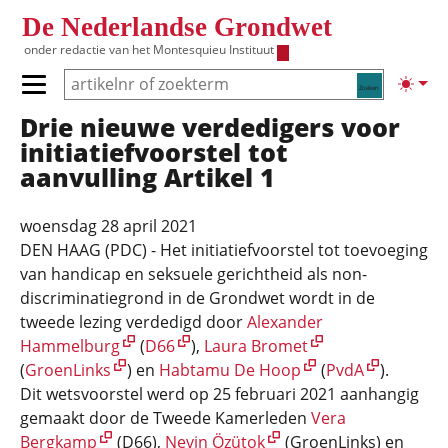
Overslaan en naar de inhoud gaan
De Nederlandse Grondwet
onder redactie van het
Montesquieu Instituut
Zoeken
Lichte
Primair menu tonen/verbergen
Drie nieuwe verdedigers voor
Hoofdnavigatie
initiatiefvoorstel tot
aanvulling Artikel 1
woensdag 28 april 2021
DEN HAAG (PDC) - Het initiatiefvoorstel tot toevoeging
van handicap en seksuele gerichtheid als non-
discriminatiegrond in de Grondwet wordt in de
tweede lezing verdedigd door
Alexander
Hammelburg
(
D66
),
Laura Bromet
(
GroenLinks
) en
Habtamu De Hoop
(
PvdA
).
Dit wetsvoorstel werd op 25 februari 2021 aanhangig
gemaakt door de Tweede Kamerleden
Vera
Bergkamp
(D66),
Nevin Özütok
(GroenLinks) en