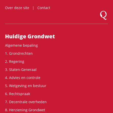
Over deze site
Contact
Logo Mon
Hoofdnavigatie
Huidige Grondwet
Algemene bepaling
1. Grondrechten
2. Regering
3. Staten-Generaal
4. Advies en controle
5. Wetgeving en bestuur
6. Rechtspraak
7. Decentrale overheden
8. Herziening Grondwet