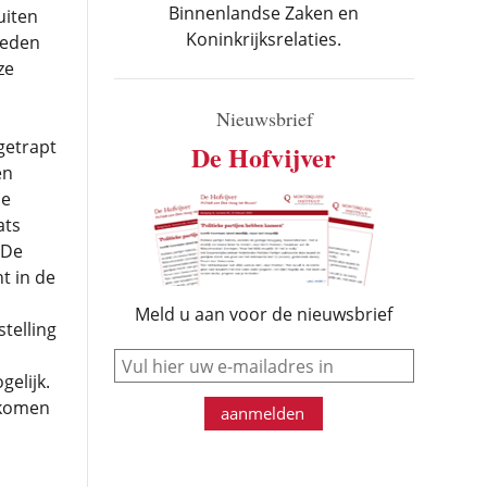
Binnenlandse Zaken en
uiten
Koninkrijksrelaties.
reden
ze
Nieuwsbrief
getrapt
De Hofvijver
en
de
ats
 De
t in de
Meld u aan voor de nieuwsbrief
telling
e-mail
elijk.
 komen
aanmelden