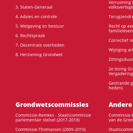
Verruiming t
3. Staten-Generaal
volksverteg
4. Advies en controle
Terugzendre
5. Wetgeving en bestuur
Recht op ee
familieleven
6. Rechtspraak
Correctief 
7. Decentrale overheden
Wijziging ar
8. Herziening Grondwet
Zittingsduu
2e lezing G
Vergadering
Gestrande g
heden)
Grondwets­commissies
Andere
Commissie-Remkes - Staatscommissie
Commissie-E
parlementair stelsel (2017-2018)
van de Gron
Commissie-Thomassen (2009-2010)
Staatscommi