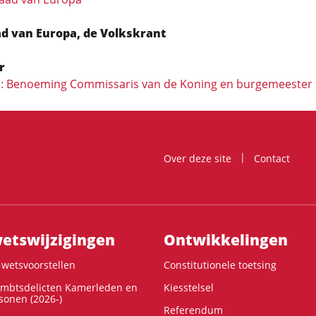
d van Europa, de Volkskrant
r
31: Benoeming Commissaris van de Koning en burgemeester
Over deze site
Contact
ts­wijzigingen
Ontwikke­lingen
wetsvoorstellen
Constitutionele toetsing
ambtsdelicten Kamerleden en
Kiesstelsel
onen (2026-)
Referendum