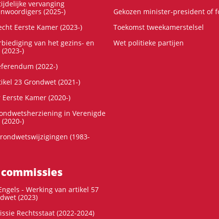
ijdelijke vervanging
enwoordigers (2025-)
Gekozen minister-president of 
cht Eerste Kamer (2023-)
Toekomst tweekamerstelsel
rbiediging van het gezins- en
Wet politieke partijen
 (2023-)
referendum (2022-)
tikel 23 Grondwet (2021-)
r Eerste Kamer (2020-)
rondwetsherziening in Verenigde
 (2020-)
rondwetswijzigingen (1983-
 commissies
ngels - Werking van artikel 57
dwet (2023)
ssie Rechtsstaat (2022-2024)