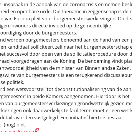
 inspraak in de aanpak van de coronacrisis en nemen besl
gheid en openbare orde. Die toename in zeggenschap is de 
ad van Europa pleit voor burgemeestersverkiezingen. Op de
jgen inwoners directe invloed op de gemeentelijke
oordiging door de burgemeesters.
and worden burgemeesters benoemd aan de hand van een 
en kandidaat solliciteert zelf naar het burgemeesterschap 
et succesvol doorlopen van de sollicitatieprocedure door 
aad voorgedragen aan de Koning. De benoeming vindt pla
antwoordelijkheid van de minister van Binnenlandse Zaken.
swijze van burgemeesters is een terugkerend discussiepun
e politiek.
rd een wetsvoorstel 'tot deconstitutionalisering van de aans
rgemeester' in beide Kamers aangenomen. Hierdoor is het
n van burgemeestersverkiezingen grondwettelijk gezien mog
kiezingen ook daadwerkelijk te faciliteren moet er een wet
details worden vastgelegd. Een initiatief hiertoe bestaat
 (nog) niet.
aad van Europa