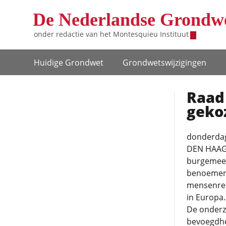
Overslaan en naar de inhoud gaan
De Nederlandse Grondw
onder redactie van het
Montesquieu Instituut
Hoofdnavigatie
Huidige Grondwet
Grondwets­wijzigingen
Raad 
geko
donderdag
DEN HAAG 
burgemeest
benoemen i
mensenrec
in Europa.
De onderz
bevoegdhe