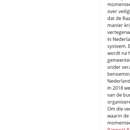
momenteel
over veili
dat de Ra
manier kri
vertegenw
In Nederl
systeem. E
wordt na h
gemeenter
onder ver
benoeming
Nederlands
In 2018 we
van de bu
organisere
Om die ver
waarin de 
momenteel
Rapport R