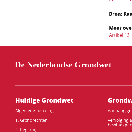
Bron: Raa
Meer ove
Artikel 1
De Nederlandse Grondwet
Hoofdnavigatie
Huidige Grondwet
Grondwe
Algemene bepaling
Aanhangige 
1. Grondrechten
Vervolging 
bewindspers
2. Regering