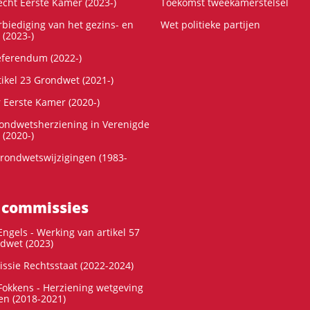
cht Eerste Kamer (2023-)
Toekomst tweekamerstelsel
rbiediging van het gezins- en
Wet politieke partijen
 (2023-)
referendum (2022-)
tikel 23 Grondwet (2021-)
r Eerste Kamer (2020-)
rondwetsherziening in Verenigde
 (2020-)
rondwetswijzigingen (1983-
 commissies
ngels - Werking van artikel 57
dwet (2023)
ssie Rechtsstaat (2022-2024)
okkens - Herziening wetgeving
en (2018-2021)