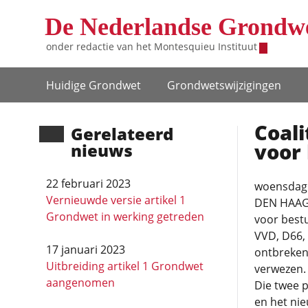
Overslaan en naar de inhoud gaan
De Nederlandse Grondw
onder redactie van het
Montesquieu Instituut
Hoofdnavigatie
Huidige Grondwet
Grondwets­wijzigingen
Coal
Gerela­teerd
voor 
nieuws
22 februari 2023
woensdag
Vernieuwde versie artikel 1
DEN HAAG 
Grondwet in werking getreden
voor bestu
VVD, D66, 
17 januari 2023
ontbreken
Uitbreiding artikel 1 Grondwet
verwezen.
aangenomen
Die twee p
en het ni