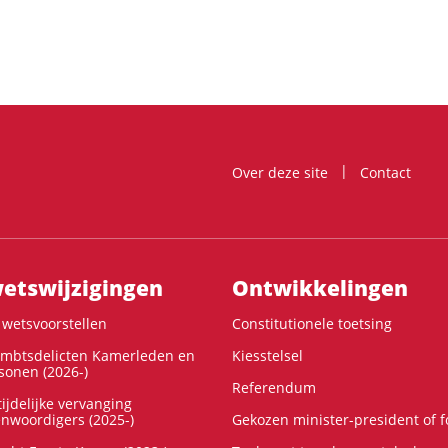
Over deze site
Contact
ts­wijzigingen
Ontwikke­lingen
wetsvoorstellen
Constitutionele toetsing
ambtsdelicten Kamerleden en
Kiesstelsel
onen (2026-)
Referendum
ijdelijke vervanging
enwoordigers (2025-)
Gekozen minister-president of 