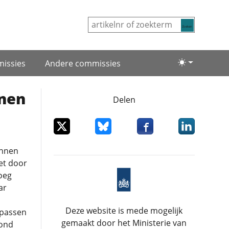
Zoeken
issies
Andere commissies
Lichte/donke
nnen
Delen
Deel dit item op X
Deel dit item op Bluesky
Deel dit item op Facebo
Deel dit item
annen
et door
oeg
ar
Deze website is mede mogelijk
 passen
gemaakt door het Ministerie van
rond