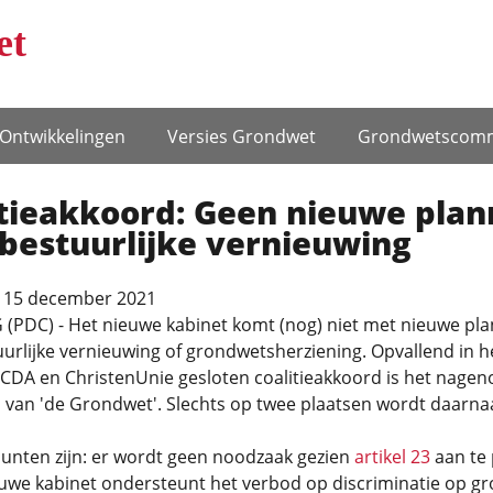
et
Ontwikke­lingen
Versies Grondwet
Grondwets­comm
itieakkoord: Geen nieuwe pla
bestuurlijke vernieuwing
 15 december 2021
(PDC) - Het nieuwe kabinet komt (nog) niet met nieuwe pl
urlijke vernieuwing of grondwetsherziening. Opvallend in h
CDA en ChristenUnie gesloten coalitieakkoord is het nagen
 van 'de Grondwet'. Slechts op twee plaatsen wordt daarna
unten zijn: er wordt geen noodzaak gezien
artikel 23
aan te
euwe kabinet ondersteunt het verbod op discriminatie op g