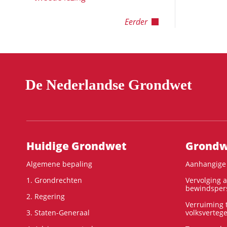
Eerder
De Nederlandse Grondwet
Hoofdnavigatie
Huidige Grondwet
Grondwe
Algemene bepaling
Aanhangige 
1. Grondrechten
Vervolging 
bewindspers
2. Regering
Verruiming t
3. Staten-Generaal
volksverteg