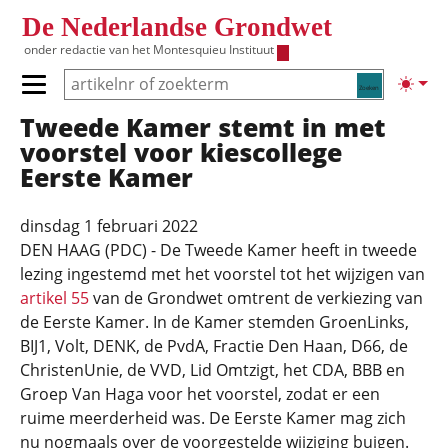
Overslaan en naar de inhoud gaan
De Nederlandse Grondwet
onder redactie van het
Montesquieu Instituut
Zoeken
Lichte
Primair menu tonen/verbergen
Tweede Kamer stemt in met
Hoofdnavigatie
voorstel voor kiescollege
Eerste Kamer
dinsdag 1 februari 2022
DEN HAAG (PDC) - De Tweede Kamer heeft in tweede
lezing ingestemd met het voorstel tot het wijzigen van
artikel 55
van de Grondwet omtrent de verkiezing van
de Eerste Kamer. In de Kamer stemden GroenLinks,
BIJ1, Volt, DENK, de PvdA, Fractie Den Haan, D66, de
ChristenUnie, de VVD, Lid Omtzigt, het CDA, BBB en
Groep Van Haga voor het voorstel, zodat er een
ruime meerderheid was. De Eerste Kamer mag zich
nu nogmaals over de voorgestelde wijziging buigen.