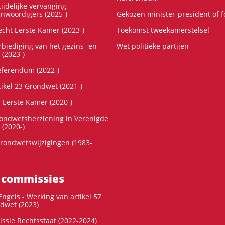
ijdelijke vervanging
enwoordigers (2025-)
Gekozen minister-president of 
cht Eerste Kamer (2023-)
Toekomst tweekamerstelsel
rbiediging van het gezins- en
Wet politieke partijen
 (2023-)
referendum (2022-)
tikel 23 Grondwet (2021-)
r Eerste Kamer (2020-)
rondwetsherziening in Verenigde
 (2020-)
rondwetswijzigingen (1983-
 commissies
ngels - Werking van artikel 57
dwet (2023)
ssie Rechtsstaat (2022-2024)