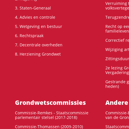
Verruiming t
3. Staten-Generaal
volksverteg
4. Advies en controle
Terugzendre
5. Wetgeving en bestuur
Recht op ee
familieleven
6. Rechtspraak
Correctief 
7. Decentrale overheden
Wijziging ar
8. Herziening Grondwet
Zittingsduu
2e lezing G
Vergadering
Gestrande g
heden)
Grondwets­commissies
Andere
Commissie-Remkes - Staatscommissie
Commissie-E
parlementair stelsel (2017-2018)
van de Gron
Commissie-Thomassen (2009-2010)
Staatscommi