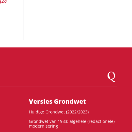
(28
Logo Montesqu
Versies Grondwet
Huidige Grondwet (2022/2023)
Grondwet van 1983: algehele (redactionele)
modernisering