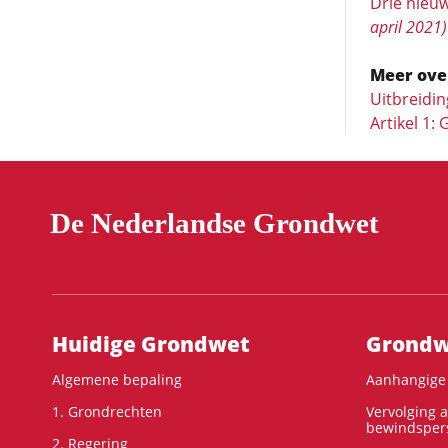
Drie nieuw
april 2021)
Meer ove
Uitbreidi
Artikel 1:
De Nederlandse Grondwet
Hoofdnavigatie
Huidige Grondwet
Grondwe
Algemene bepaling
Aanhangige 
1. Grondrechten
Vervolging 
bewindspers
2. Regering