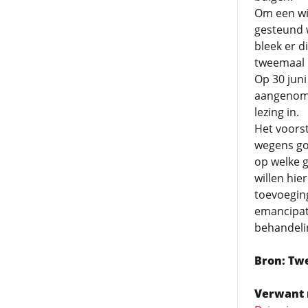
Om een wi
gesteund 
bleek er d
tweemaal 
Op 30 juni
aangenome
lezing in.
Het voorst
wegens god
op welke g
willen hie
toevoeging
emancipat
behandelin
Bron: Tw
Verwant 