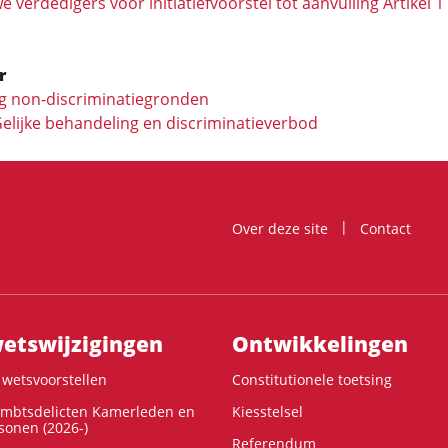
e verdedigers voor initiatiefvoorstel tot aanvulling Artikel 1
r
ng non-discriminatiegronden
 Gelijke behandeling en discriminatieverbod
Over deze site
Contact
ts­wijzigingen
Ontwikke­lingen
wetsvoorstellen
Constitutionele toetsing
ambtsdelicten Kamerleden en
Kiesstelsel
onen (2026-)
Referendum