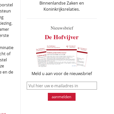
Binnenlandse Zaken en
oorstel
Koninkrijksrelaties.
 steun
ng
ezing.
Nieuwsbrief
Kamer
De Hofvijver
erste
iminatie
cht of
stel
eze
e en de
Meld u aan voor de nieuwsbrief
e-mail
aanmelden