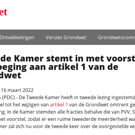
et
Ontwikke­lingen
Versies Grondwet
Grondwets­comm
de Kamer stemt in met voorst
eging aan artikel 1 van de
dwet
16 maart 2022
(PDC) - De Tweede Kamer heeft in tweede lezing ingestem
el tot het wijzigen van
artikel 1
van de Grondwet omtrent gel
g. In de Kamer stemden alle fracties behalve die van PVV, 
het voorstel, zodat er een ruime tweederde meerderheid wa
er zal zich nu voor de tweede keer over de voorgestelde wij