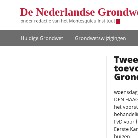
Overslaan en naar de inhoud gaan
De Nederlandse Grondw
onder redactie van het
Montesquieu Instituut
Hoofdnavigatie
Huidige Grondwet
Grondwets­wijzigingen
Twee
toevo
Gron
woensdag 
DEN HAAG 
het voorst
behandelin
FvD voor 
Eerste Kam
buigen.