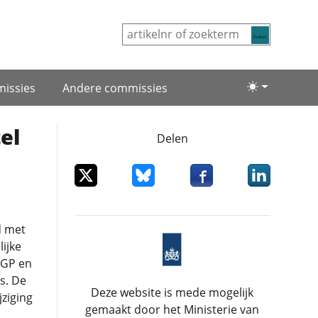
Zoeken
issies
Andere commissies
Lichte/donke
el
Delen
Deel dit item op X
Deel dit item op Bluesky
Deel dit item op Facebo
Deel dit item
d met
ijke
SGP en
s. De
Deze website is mede mogelijk
ziging
gemaakt door het Ministerie van