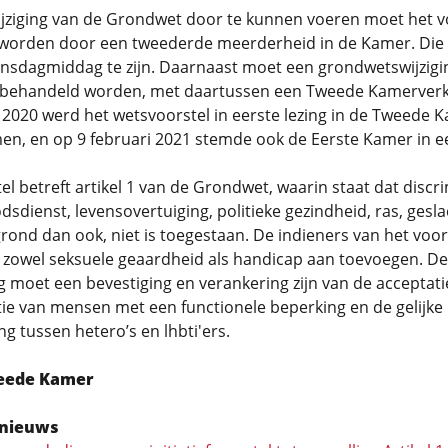
jziging van de Grondwet door te kunnen voeren moet het v
worden door een tweederde meerderheid in de Kamer. Die
insdagmiddag te zijn. Daarnaast moet een grondwetswijzigi
behandeld worden, met daartussen een Tweede Kamerverki
 2020 werd het wetsvoorstel in eerste lezing in de Tweede 
n, en op 9 februari 2021 stemde ook de Eerste Kamer in e
el betreft artikel 1 van de Grondwet, waarin staat dat discr
sdienst, levensovertuiging, politieke gezindheid, ras, gesla
rond dan ook, niet is toegestaan. De indieners van het voor
r zowel seksuele geaardheid als handicap aan toevoegen. D
 moet een bevestiging en verankering zijn van de acceptati
ie van mensen met een functionele beperking en de gelijke
g tussen hetero’s en lhbti'ers.
eede Kamer
nieuws