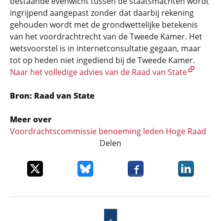
bestaande evenwicht tussen de staatsmachten wordt
ingrijpend aangepast zonder dat daarbij rekening
gehouden wordt met de grondwettelijke betekenis
van het voordrachtrecht van de Tweede Kamer. Het
wetsvoorstel is in internetconsultatie gegaan, maar
tot op heden niet ingediend bij de Tweede Kamer.
Naar het volledige advies van de Raad van State
Bron: Raad van State
Meer over
Voordrachtscommissie benoeming leden Hoge Raad
Delen
Deel dit item op X
Deel dit item op Bluesky
Deel dit item op Faceboo
Deel dit it