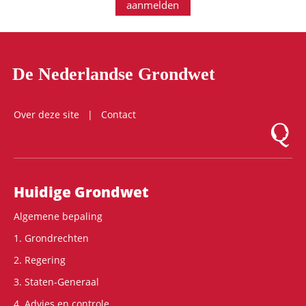
aanmelden
De Nederlandse Grondwet
Over deze site
Contact
Logo Mon
Hoofdnavigatie
Huidige Grondwet
Algemene bepaling
1. Grondrechten
2. Regering
3. Staten-Generaal
4. Advies en controle