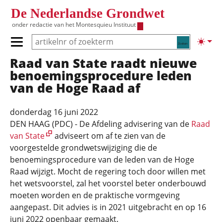
Overslaan en naar de inhoud gaan
De Nederlandse Grondwet
onder redactie van het
Montesquieu Instituut
Zoeken
Lichte
Primair menu tonen/verbergen
Raad van State raadt nieuwe
Hoofdnavigatie
benoemingsprocedure leden
van de Hoge Raad af
donderdag 16 juni 2022
DEN HAAG (PDC) - De Afdeling advisering van de
Raad
van State
adviseert om af te zien van de
voorgestelde grondwetswijziging die de
benoemingsprocedure van de leden van de Hoge
Raad wijzigt. Mocht de regering toch door willen met
het wetsvoorstel, zal het voorstel beter onderbouwd
moeten worden en de praktische vormgeving
aangepast. Dit advies is in 2021 uitgebracht en op 16
juni 2022 openbaar gemaakt.