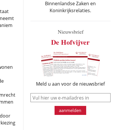
Binnenlandse Zaken en
Koninkrijksrelaties.
staat
l neemt
naniem
Nieuwsbrief
De Hofvijver
 wonen
de
Meld u aan voor de nieuwsbrief
emrecht
e-mail
temmen
aanmelden
 door
rkiezing