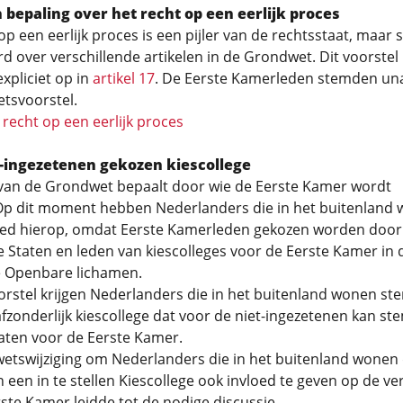
epaling over het recht op een eerlijk proces
op een eerlijk proces is een pijler van de rechtsstaat, maar 
d over verschillende artikelen in de Grondwet. Dit voorste
expliciet op in
artikel 17
. De Eerste Kamerleden stemden u
etsvoorstel.
recht op een eerlijk proces
-ingezetenen gekozen kiescollege
an de Grondwet bepaalt door wie de Eerste Kamer wordt
Op dit moment hebben Nederlanders die in het buitenland
oed hierop, omdat Eerste Kamerleden gekozen worden door
e Staten en leden van kiescolleges voor de Eerste Kamer in 
e Openbare lichamen.
orstel krijgen Nederlanders die in het buitenland wonen st
fzonderlijk kiescollege dat voor de niet-ingezetenen kan s
aten voor de Eerste Kamer.
etswijziging om Nederlanders die in het buitenland wonen
 een in te stellen Kiescollege ook invloed te geven op de ve
ste Kamer leidde tot de nodige discussie.