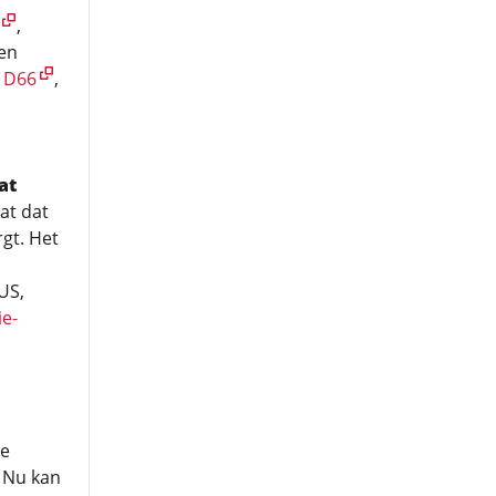
,
en
,
D66
,
at
at dat
gt. Het
US,
ie-
de
 Nu kan