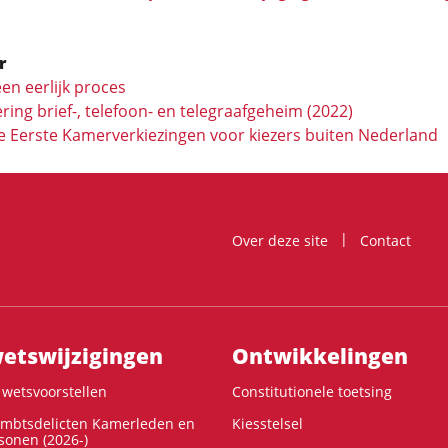
r
en eerlijk proces
ing brief-, telefoon- en telegraafgeheim (2022)
e Eerste Kamerverkiezingen voor kiezers buiten Nederland
Over deze site
Contact
ts­wijzigingen
Ontwikke­lingen
wetsvoorstellen
Constitutionele toetsing
ambtsdelicten Kamerleden en
Kiesstelsel
onen (2026-)