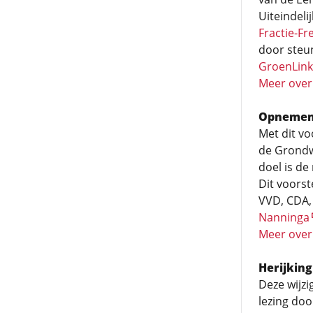
Uiteindeli
Fractie-Fr
door steu
GroenLink
Meer over 
Opnemen 
Met dit vo
de Grondw
doel is de
Dit voors
VVD, CDA,
Nanninga
Meer over
Herijkin
Deze wijzi
lezing do