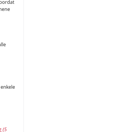
oordat
emene
lle
 enkele
ng
(5