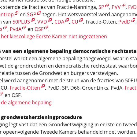
jk stemde de fracties van Fractie-Nanninga,
SP
,
PVV
,
FvD
entrop
en
SGP
tegen. Het wetsvoorstel werd aangenom
n van
50PLUS
,
VVD
,
CDA
,
CU
, Fractie-Otten,
PvdD
s
,
PvdA
en
OSF
.
het kiescollege Eerste Kamer niet-ingezetenen
van een algemene bepaling democratische rechtssta
orstel wordt een algemene bepaling toegevoegd, waarin sta
et de grondrechten en democratische rechtsstaat waarbor
 relatie tussen de Grondwet en burgers verstevigen.
tel werd aangenomen met de steun van de fracties van 50PL
 CU,
Fractie-Otten
, PvdD, SP, D66, GroenLinks, PvdA,
Fract
en OSF.
 de algemene bepaling
g grondwetsherzieningprocedure
ging legt vast dat een Grondwetswijziging in eerste en twee
or opeenvolgende Tweede Kamers behandeld moet worden.