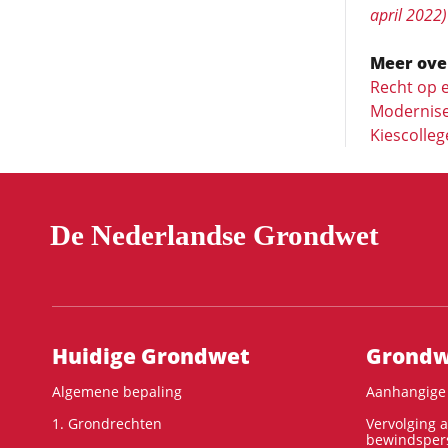
april 2022)
Meer ove
Recht op e
Moderniser
Kiescolleg
De Nederlandse Grondwet
Hoofdnavigatie
Huidige Grondwet
Grondwe
Algemene bepaling
Aanhangige 
1. Grondrechten
Vervolging 
bewindspers