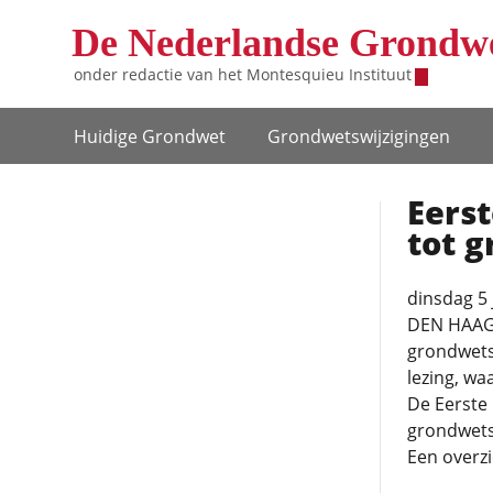
Overslaan en naar de inhoud gaan
De Nederlandse Grondw
onder redactie van het
Montesquieu Instituut
Hoofdnavigatie
Huidige Grondwet
Grondwets­wijzigingen
Eers
tot g
dinsdag 5 
DEN HAAG 
grondwets
lezing, wa
De Eerste 
grondwetsw
Een overzi