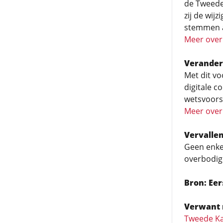
de Tweede
zij de wi
stemmen 
Meer over
Verander
Met dit vo
digitale c
wetsvoors
Meer over
Vervalle
Geen enkel
overbodig
Bron: Ee
Verwant 
Tweede Ka