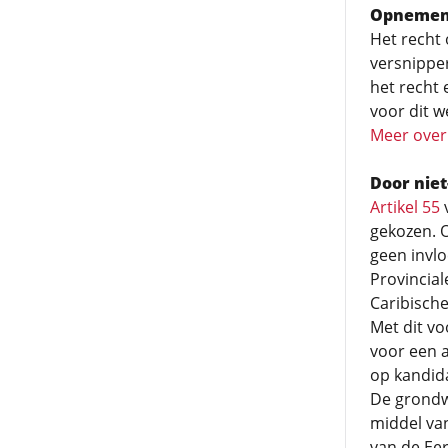
Opnemen b
Het recht 
versnipper
het recht 
voor dit w
Meer over 
Door niet
Artikel 55
v
gekozen. 
geen invl
Provincial
Caribisch
Met dit vo
voor een a
op kandid
De grondw
middel van
van de Eer