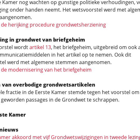
 Kamer nog wachten op gunstige politieke verhoudingen, v
jziging onder handen neemt. Het wetsvoorstel werd met alg
aangenomen.
 de herijking procedure grondwetsherziening
ing in grondwet van briefgeheim
orstel wordt
artikel 13
, het briefgeheim, uitgebreid om ook a
ommunicatiemiddelen in het artikel op te nemen. Ook dit
tel werd met algemene stemmen aangenomen.
 de modernisering van het briefgeheim
n van overbodige grondwetsartikelen
e fractie in de Eerste Kamer stemde tegen het voorstel om
 geworden passages in de Grondwet te schrappen.
rste Kamer
nieuws
mer akkoord met vijf Grondwetswijzigingen in tweede lezi