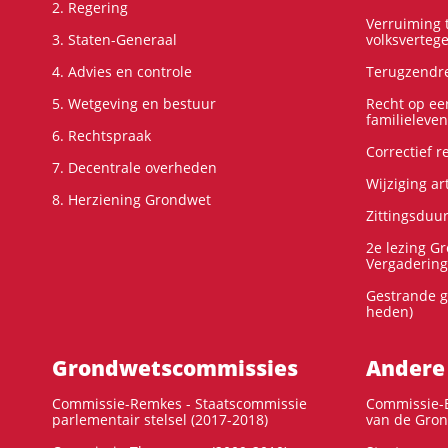
2. Regering
Verruiming t
3. Staten-Generaal
volksverteg
4. Advies en controle
Terugzendre
5. Wetgeving en bestuur
Recht op ee
familieleven
6. Rechtspraak
Correctief 
7. Decentrale overheden
Wijziging ar
8. Herziening Grondwet
Zittingsduu
2e lezing G
Vergadering
Gestrande g
heden)
Grondwets­commissies
Andere
Commissie-Remkes - Staatscommissie
Commissie-E
parlementair stelsel (2017-2018)
van de Gron