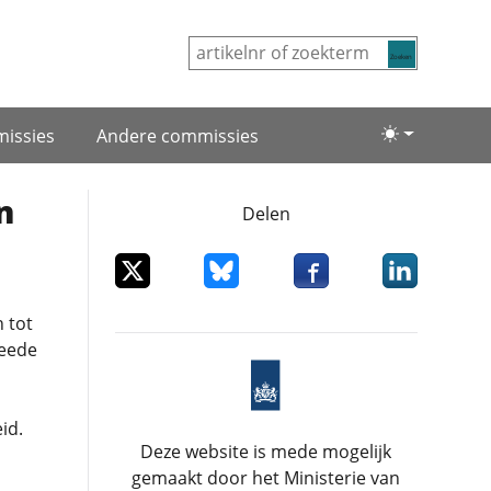
Zoeken
issies
Andere commissies
Lichte/donke
n
Delen
Deel dit item op X
Deel dit item op Bluesky
Deel dit item op Facebo
Deel dit item
 tot
weede
id.
Deze website is mede mogelijk
gemaakt door het Ministerie van