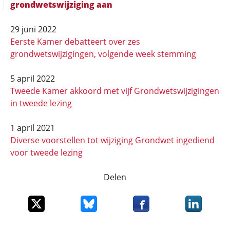
grondwetswijziging aan
29 juni 2022
Eerste Kamer debatteert over zes
grondwetswijzigingen, volgende week stemming
5 april 2022
Tweede Kamer akkoord met vijf Grondwetswijzigingen
in tweede lezing
1 april 2021
Diverse voorstellen tot wijziging Grondwet ingediend
voor tweede lezing
Delen
Deel dit item op X
Deel dit item op Bluesky
Deel dit item op Faceboo
Deel dit it