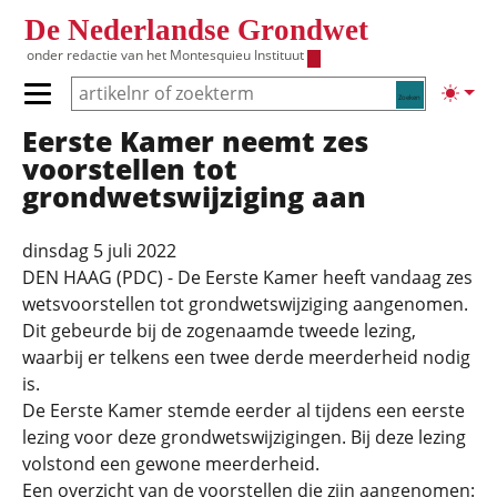
Overslaan en naar de inhoud gaan
De Nederlandse Grondwet
onder redactie van het
Montesquieu Instituut
Zoeken
Lichte
Primair menu tonen/verbergen
Eerste Kamer neemt zes
Hoofdnavigatie
voorstellen tot
grondwetswijziging aan
dinsdag 5 juli 2022
DEN HAAG (PDC) - De Eerste Kamer heeft vandaag zes
wetsvoorstellen tot grondwetswijziging aangenomen.
Dit gebeurde bij de zogenaamde tweede lezing,
waarbij er telkens een twee derde meerderheid nodig
is.
De Eerste Kamer stemde eerder al tijdens een eerste
lezing voor deze grondwetswijzigingen. Bij deze lezing
volstond een gewone meerderheid.
Een overzicht van de voorstellen die zijn aangenomen: