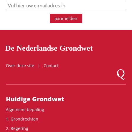
e-mail
aanmelden
De Nederlandse Grondwet
Over deze site
Contact
Logo Mon
Hoofdnavigatie
Huidige Grondwet
Algemene bepaling
1. Grondrechten
2. Regering