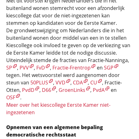
Met dit voorstel krijgen Nederlanders die in het
buitenland wonen stemrecht voor een afzonderlijk
kiescollege dat voor de niet-ingezetenen kan
stemmen op kandidaten voor de Eerste Kamer.
De grondwetswijziging om Nederlanders die in het
buitenland wonen door middel van een in te stellen
Kiescollege ook invloed te geven op de verkiezing van
de Eerste Kamer leidde tot de nodige discussie.
Uiteindelijk stemde de fracties van Fractie-Nanninga,
SP
,
PVV
,
FvD
,
Fractie-Frentrop
en
SGP
tegen. Het wetsvoorstel werd aangenomen door
steun van
50PLUS
,
VVD
,
CDA
,
CU
, Fractie-
Otten,
PvdD
,
D66
,
GroenLinks
,
PvdA
en
OSF
.
Meer over het kiescollege Eerste Kamer niet-
ingezetenen
Opnemen van een algemene bepaling
democratische rechtsstaat