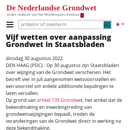
Overslaan en naar de inhoud gaan
De Nederlandse Grondwet
onder redactie van het
Montesquieu Instituut
Zoeken
Lichte
Primair menu tonen/verbergen
Vijf wetten over aanpassing
Hoofdnavigatie
Grondwet in Staatsbladen
dinsdag 30 augustus 2022
DEN HAAG (PDC) - Op 30 augustus zijn Staatsbladen
over wijziging van de Grondwet verschenen. Het
betreft vier in juli aangenomen wetsvoorstellen en
een voorstel om enkele additionele bepalingen te
laten vervallen.
Op grond van
artikel 139 Grondwe
t, het artikel dat de
bekendmaking en inwerkingtreding van
grondwetswijzigingen bepaalt, treden de
veranderingen van de Grondwet direct in werking na
deze bekendmaking.