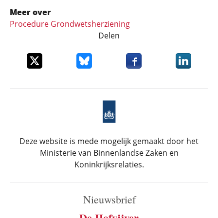
Meer over
Procedure Grondwetsherziening
Delen
Deel dit item op X
Deel dit item op Bluesky
Deel dit item op Faceboo
Deel dit it
Deze website is mede mogelijk gemaakt door het
Ministerie van Binnenlandse Zaken en
Koninkrijksrelaties.
Nieuwsbrief
De Hofvijver