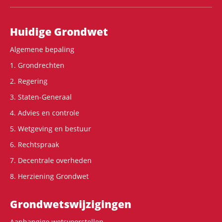
Hoofdnavigatie
Huidige Grondwet
Algemene bepaling
1. Grondrechten
2. Regering
3. Staten-Generaal
4. Advies en controle
5. Wetgeving en bestuur
6. Rechtspraak
7. Decentrale overheden
8. Herziening Grondwet
Grondwets­wijzigingen
Aanhangige wetsvoorstellen