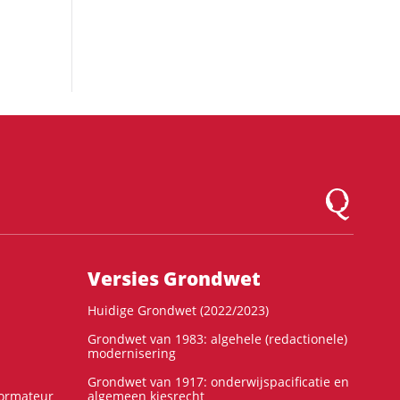
Logo Montesqu
Versies Grondwet
Huidige Grondwet (2022/2023)
Grondwet van 1983: algehele (redactionele)
modernisering
Grondwet van 1917: onderwijspacificatie en
formateur
algemeen kiesrecht