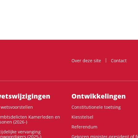
Over deze site
Contact
ts­wijzigingen
Ontwikke­lingen
wetsvoorstellen
Constitutionele toetsing
ambtsdelicten Kamerleden en
Kiesstelsel
onen (2026-)
Referendum
ijdelijke vervanging
enwoordigers (2025-)
Gekozen minister-president of 