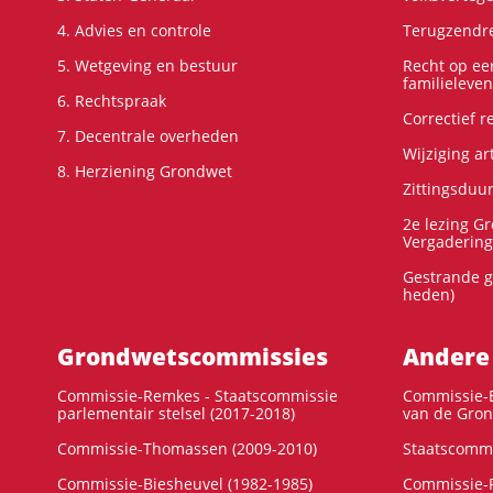
4. Advies en controle
Terugzendre
5. Wetgeving en bestuur
Recht op ee
familieleven
6. Rechtspraak
Correctief 
7. Decentrale overheden
Wijziging ar
8. Herziening Grondwet
Zittingsduu
2e lezing G
Vergadering
Gestrande g
heden)
Grondwets­commissies
Andere
Commissie-Remkes - Staatscommissie
Commissie-E
parlementair stelsel (2017-2018)
van de Gron
Commissie-Thomassen (2009-2010)
Staatscommi
Commissie-Biesheuvel (1982-1985)
Commissie-F