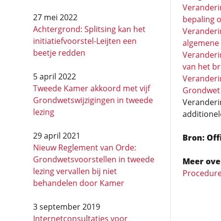
Veranderi
27 mei 2022
bepaling o
Achtergrond: Splitsing kan het
Veranderi
initiatief­voorstel-Leijten een
algemene b
beetje redden
Veranderi
van het br
5 april 2022
Veranderi
Tweede Kamer akkoord met vijf
Grondwet (
Grondwetswijzigingen in tweede
Veranderin
lezing
additionel
29 april 2021
Bron: Of
Nieuw Reglement van Orde:
Grondwetsvoorstellen in tweede
Meer ove
lezing vervallen bij niet
Procedure
behandelen door Kamer
3 september 2019
Internetconsultaties voor