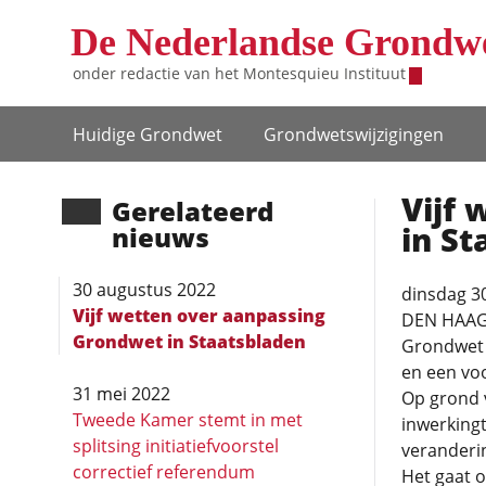
Overslaan en naar de inhoud gaan
De Nederlandse Grondw
onder redactie van het
Montesquieu Instituut
Hoofdnavigatie
Huidige Grondwet
Grondwets­wijzigingen
Vijf
Gerela­teerd
in St
nieuws
30 augustus 2022
dinsdag 3
Vijf wetten over aanpassing
DEN HAAG (
Grondwet in Staatsbladen
Grondwet v
en een voo
31 mei 2022
Op grond
Tweede Kamer stemt in met
inwerkingt
splitsing initiatiefvoorstel
veranderi
correctief referendum
Het gaat 