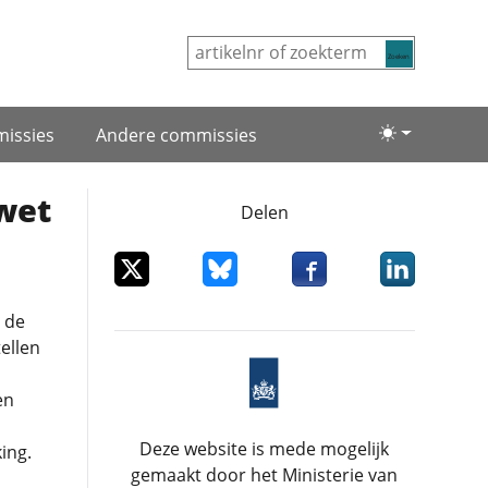
Zoeken
issies
Andere commissies
Lichte/donke
wet
Delen
Deel dit item op X
Deel dit item op Bluesky
Deel dit item op Facebo
Deel dit item
 de
ellen
en
Deze website is mede mogelijk
ing.
gemaakt door het Ministerie van