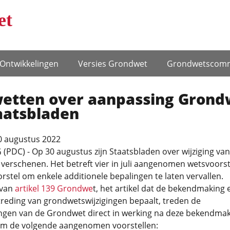
et
Ontwikke­lingen
Versies Grondwet
Grondwets­comm
 wetten over aanpassing Grond
aatsbladen
0 augustus 2022
PDC) - Op 30 augustus zijn Staatsbladen over wijziging van
erschenen. Het betreft vier in juli aangenomen wetsvoorst
rstel om enkele additionele bepalingen te laten vervallen.
 van
artikel 139 Grondwe
t, het artikel dat de bekendmaking 
reding van grondwetswijzigingen bepaalt, treden de
ngen van de Grondwet direct in werking na deze bekendmak
om de volgende aangenomen voorstellen: