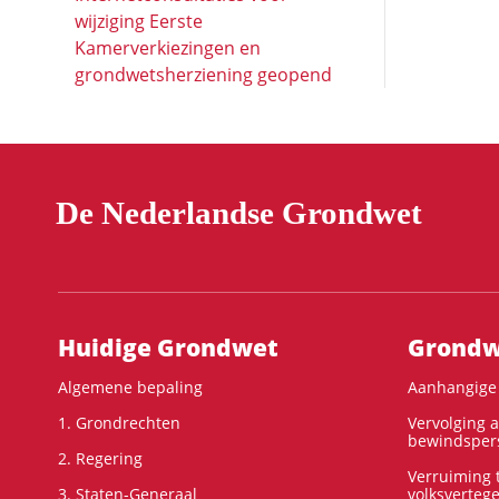
wijziging Eerste
Kamerverkiezingen en
grondwetsherziening geopend
De Nederlandse Grondwet
Hoofdnavigatie
Huidige Grondwet
Grondwe
Algemene bepaling
Aanhangige 
1. Grondrechten
Vervolging 
bewindspers
2. Regering
Verruiming t
3. Staten-Generaal
volksverteg