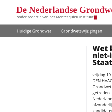
Overslaan en naar de inhoud gaan
De Nederlandse Grondw
onder redactie van het
Montesquieu Instituut
Hoofdnavigatie
Huidige Grondwet
Grondwets­wijzigingen
Wet 
niet-
Staa
vrijdag 19
DEN HAAG (
Grondwet o
getreden. 
Nederland
afzonderli
kandidate