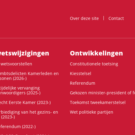
Over deze site
Contact
ts­wijzigingen
Ontwikke­lingen
wetsvoorstellen
Constitutionele toetsing
ambtsdelicten Kamerleden en
Kiesstelsel
onen (2026-)
Referendum
ijdelijke vervanging
enwoordigers (2025-)
Gekozen minister-president of 
cht Eerste Kamer (2023-)
Toekomst tweekamerstelsel
rbiediging van het gezins- en
Wet politieke partijen
 (2023-)
referendum (2022-)