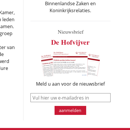
Binnenlandse Zaken en
Koninkrijksrelaties.
 Kamer,
n leden
chamen.
Nieuwsbrief
 groep
De Hofvijver
ter van
de
 werd
dure
Meld u aan voor de nieuwsbrief
e-mail
aanmelden