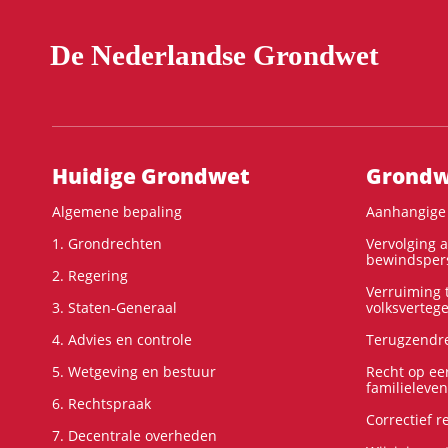
De Nederlandse Grondwet
Hoofdnavigatie
Huidige Grondwet
Grondwe
Algemene bepaling
Aanhangige 
1. Grondrechten
Vervolging 
bewindspers
2. Regering
Verruiming t
3. Staten-Generaal
volksverteg
4. Advies en controle
Terugzendre
5. Wetgeving en bestuur
Recht op ee
familieleven
6. Rechtspraak
Correctief 
7. Decentrale overheden