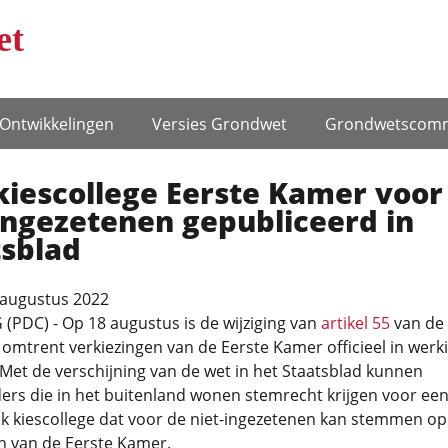
et
Ontwikke­lingen
Versies Grondwet
Grondwets­comm
kiescollege Eerste Kamer voor
ingezetenen gepubliceerd in
tsblad
 augustus 2022
PDC) - Op 18 augustus is de wijziging van
artikel 55
van de
mtrent verkiezingen van de Eerste Kamer officieel in werk
Met de verschijning van de wet in het Staatsblad kunnen
ers die in het buitenland wonen stemrecht krijgen voor ee
jk kiescollege dat voor de niet-ingezetenen kan stemmen op
n van de Eerste Kamer.