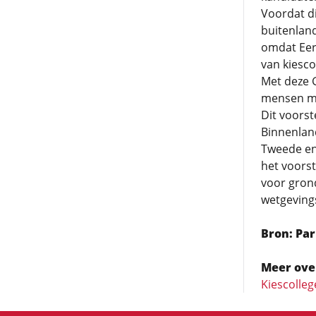
Voordat di
buitenlan
omdat Eer
van kiesc
Met deze G
mensen me
Dit voorst
Binnenland
Tweede en 
het voors
voor grond
wetgeving
Bron: Pa
Meer ove
Kiescolleg