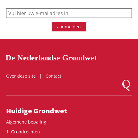
e-mail
aanmelden
De Nederlandse Grondwet
Over deze site
Contact
Logo Mon
Hoofdnavigatie
Huidige Grondwet
Algemene bepaling
1. Grondrechten