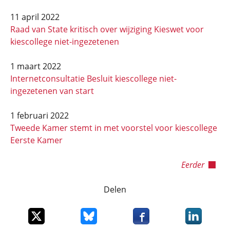
11 april 2022
Raad van State kritisch over wijziging Kieswet voor
kiescollege niet-ingezetenen
1 maart 2022
Internetconsultatie Besluit kiescollege niet-
ingezetenen van start
1 februari 2022
Tweede Kamer stemt in met voorstel voor kiescollege
Eerste Kamer
Eerder
Delen
Deel dit item op X
Deel dit item op Bluesky
Deel dit item op Faceboo
Deel dit it