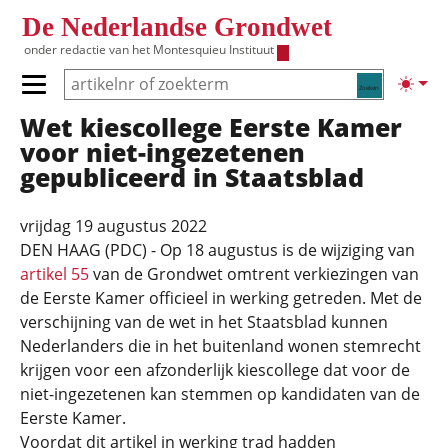
Overslaan en naar de inhoud gaan
De Nederlandse Grondwet
onder redactie van het
Montesquieu Instituut
Zoeken
Lichte
Primair menu tonen/verbergen
Wet kiescollege Eerste Kamer
Hoofdnavigatie
voor niet-ingezetenen
gepubliceerd in Staatsblad
vrijdag 19 augustus 2022
DEN HAAG (PDC) - Op 18 augustus is de wijziging van
artikel 55
van de Grondwet omtrent verkiezingen van
de Eerste Kamer officieel in werking getreden. Met de
verschijning van de wet in het Staatsblad kunnen
Nederlanders die in het buitenland wonen stemrecht
krijgen voor een afzonderlijk kiescollege dat voor de
niet-ingezetenen kan stemmen op kandidaten van de
Eerste Kamer.
Voordat dit artikel in werking trad hadden