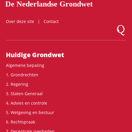
De Nederlandse Grondwet
Over deze site
Contact
Logo Mon
Hoofdnavigatie
Huidige Grondwet
Algemene bepaling
1. Grondrechten
2. Regering
3. Staten-Generaal
4. Advies en controle
5. Wetgeving en bestuur
6. Rechtspraak
7. Decentrale overheden