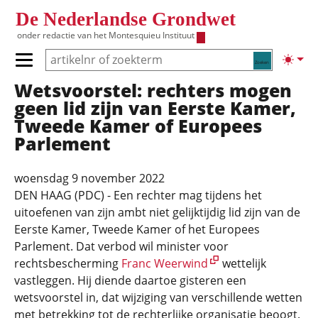
Overslaan en naar de inhoud gaan
De Nederlandse Grondwet
onder redactie van het
Montesquieu Instituut
Zoeken
Lichte
Primair menu tonen/verbergen
Wetsvoorstel: rechters mogen
Hoofdnavigatie
geen lid zijn van Eerste Kamer,
Tweede Kamer of Europees
Parlement
woensdag 9 november 2022
DEN HAAG (PDC) - Een rechter mag tijdens het
uitoefenen van zijn ambt niet gelijktijdig lid zijn van de
Eerste Kamer, Tweede Kamer of het Europees
Parlement. Dat verbod wil minister voor
rechtsbescherming
Franc Weerwind
wettelijk
vastleggen. Hij diende daartoe gisteren een
wetsvoorstel in, dat wijziging van verschillende wetten
met betrekking tot de rechterlijke organisatie beoogt.