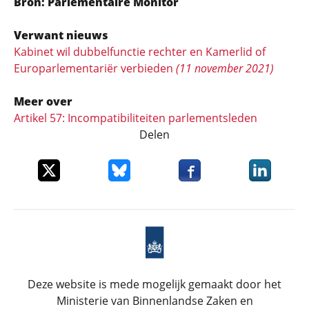
Bron: Parlementaire Monitor
Verwant nieuws
Kabinet wil dubbelfunctie rechter en Kamerlid of
Europarlementariër verbieden
(11 november 2021)
Meer over
Artikel 57: Incompatibiliteiten parlementsleden
Delen
Deel dit item op X
Deel dit item op Bluesky
Deel dit item op Faceboo
Deel dit it
Deze website is mede mogelijk gemaakt door het
Ministerie van Binnenlandse Zaken en