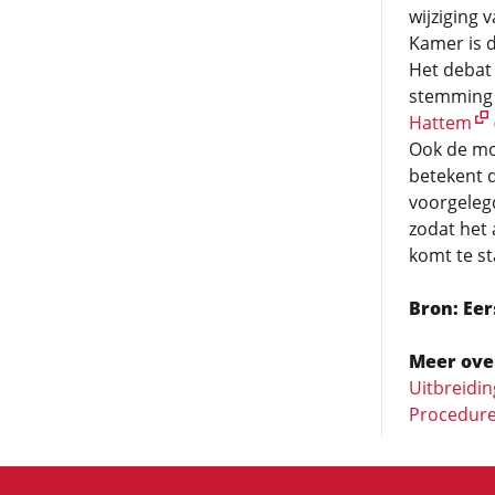
wijziging
Kamer is d
Het debat
stemming 
Hattem
Ook de mo
betekent 
voorgelegd
zodat het
komt te st
Bron: Ee
Meer ove
Uitbreidi
Procedure