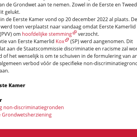
 van de Grondwet aan te nemen. Zowel in de Eerste en Twee
it gelukt.
 in de Eerste Kamer vond op 20 december 2022 al plaats. D
werd toen verplaatst naar vandaag omdat Eerste Kamerlid
(PVV) om
hoofdelijke stemming
verzocht.
tie van Eerste Kamerlid
Kox
(SP) werd aangenomen. Dit
dat aan de Staatscommissie discriminatie en racisme zal w
 of het wenselijk is om te schuiven in de formulering van art
 algemeen verbod vóór de specifieke non-discriminatiegron
aan.
rste Kamer
r
ng non-discriminatiegronden
 Grondwetsherziening