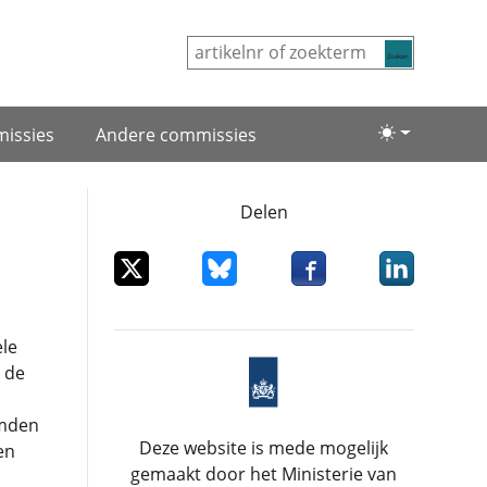
Zoeken
issies
Andere commissies
Lichte/donke
Delen
Deel dit item op X
Deel dit item op Bluesky
Deel dit item op Facebo
Deel dit item
le
 de
emden
Deze website is mede mogelijk
en
gemaakt door het Ministerie van