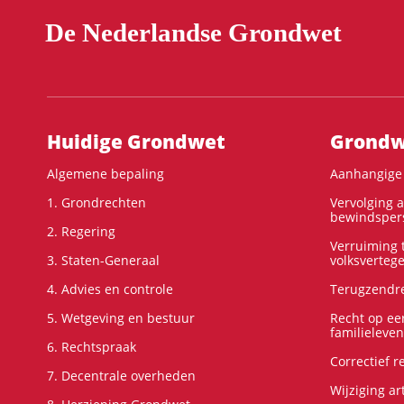
De Nederlandse Grondwet
Hoofdnavigatie
Huidige Grondwet
Grondwe
Algemene bepaling
Aanhangige 
1. Grondrechten
Vervolging 
bewindspers
2. Regering
Verruiming t
3. Staten-Generaal
volksverteg
4. Advies en controle
Terugzendre
5. Wetgeving en bestuur
Recht op ee
familieleven
6. Rechtspraak
Correctief 
7. Decentrale overheden
Wijziging ar