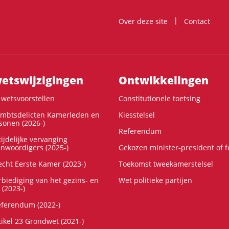
Over deze site
Contact
ts­wijzigingen
Ontwikke­lingen
wetsvoorstellen
Constitutionele toetsing
ambtsdelicten Kamerleden en
Kiesstelsel
onen (2026-)
Referendum
ijdelijke vervanging
enwoordigers (2025-)
Gekozen minister-president of 
cht Eerste Kamer (2023-)
Toekomst tweekamerstelsel
rbiediging van het gezins- en
Wet politieke partijen
 (2023-)
referendum (2022-)
tikel 23 Grondwet (2021-)