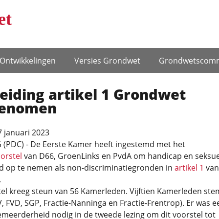
et
Ontwikke­lingen
Versies Grondwet
Grondwets­comm
eiding artikel 1 Grondwet
enomen
 januari 2023
(PDC) - De Eerste Kamer heeft ingestemd met het
oorstel
van D66, GroenLinks en PvdA om handicap en seksue
id op te nemen als non-discriminatiegronden in
artikel 1
van
.
tel kreeg steun van 56 Kamerleden. Vijftien Kamerleden st
, FVD, SGP, Fractie-Nanninga en Fractie-Frentrop). Er was e
meerderheid nodig in de tweede lezing om dit voorstel tot