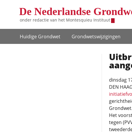
Overslaan en naar de inhoud gaan
De Nederlandse Grondw
onder redactie van het
Montesquieu Instituut
Hoofdnavigatie
Huidige Grondwet
Grondwets­wijzigingen
Uitbr
aang
dinsdag 17
DEN HAAG 
initiatiefv
gerichthe
Grondwet
Het voors
tegen (PVV
tweederde­