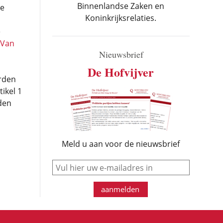
Binnenlandse Zaken en
de
Koninkrijksrelaties.
e
Van
Nieuwsbrief
De Hofvijver
orden
ikel 1
den
Meld u aan voor de nieuwsbrief
e-mail
aanmelden