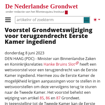
Overslaan en naar de inhoud gaan
De Nederlandse Grondwet
onder redactie van het
Montesquieu Instituut
Zoeken
Lichte
Primair menu tonen/verbergen
Voorstel Grondwetswijziging
Hoofdnavigatie
voor terugzendrecht Eerste
Kamer ingediend
donderdag 8 juni 2023
DEN HAAG (PDC) - Minister van Binnenlandse Zaken
en Koninkrijksrelaties
Hanke Bruins Slot
heeft een
wetsvoorstel voor een terugzendrecht van de Eerste
Kamer ingediend. Hiermee zou de Eerste Kamer de
mogelijkheid krijgen aanpassingen voor te stellen in in
wetsvoorstellen om deze vervolgens terug te sturen
naar de Tweede Kamer. Het voorstel behelst een
wijziging van artikel
85
,
86
en
87
Grondwet.
In tegenstelling tot de Tweede Kamer kan de Eerste