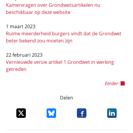
Kamervragen over Grondwetsartikelen nu
beschikbaar op deze website
1 maart 2023
Ruime meerderheid burgers vindt dat de Grondwet
beter bekend zou moeten zijn
22 februari 2023
Vernieuwde versie artikel 1 Grondwet in werking
getreden
Eerder
Delen
Deel dit item op X
Deel dit item op Bluesky
Deel dit item op Faceboo
Deel dit it