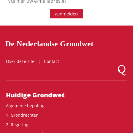
aanmelden
De Nederlandse Grondwet
Over deze site
Contact
Logo Mon
Hoofdnavigatie
Huidige Grondwet
Algemene bepaling
1. Grondrechten
2. Regering