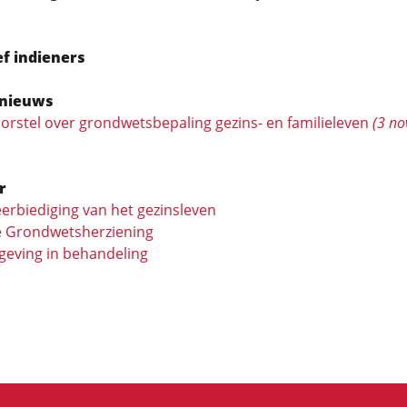
ef indieners
nieuws
voorstel over grondwetsbepaling gezins- en familieleven
(3 n
r
erbiediging van het gezinsleven
 Grondwetsherziening
eving in behandeling