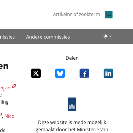
Zoeken
issies
Andere commissies
Lichte/donke
Delen
en
Deel dit item op X
Deel dit item op Bluesky
Deel dit item op Facebo
Deel dit item
ijzer
e
ling
,
Nico
Deze website is mede mogelijk
gemaakt door het Ministerie van
 de