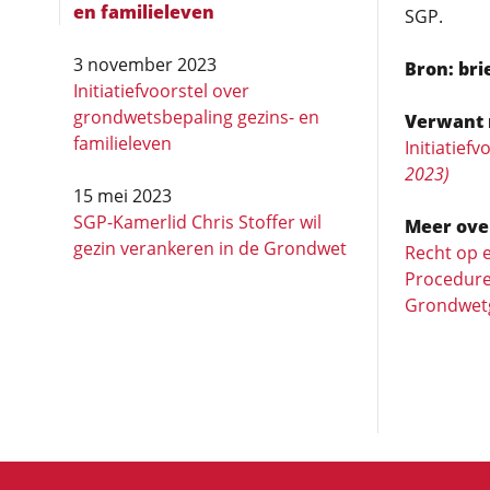
en familieleven
SGP.
3 november 2023
Bron: bri
Initiatiefvoorstel over
grondwetsbepaling gezins- en
Verwant 
familieleven
Initiatief
2023)
15 mei 2023
SGP-Kamerlid Chris Stoffer wil
Meer ove
gezin verankeren in de Grondwet
Recht op e
Procedure
Grondwetg