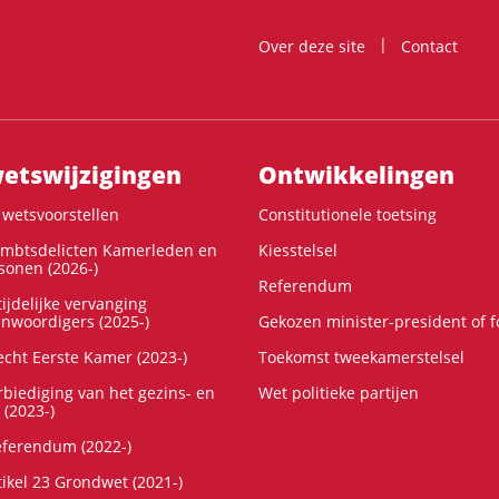
Over deze site
Contact
ts­wijzigingen
Ontwikke­lingen
wetsvoorstellen
Constitutionele toetsing
ambtsdelicten Kamerleden en
Kiesstelsel
onen (2026-)
Referendum
ijdelijke vervanging
enwoordigers (2025-)
Gekozen minister-president of 
cht Eerste Kamer (2023-)
Toekomst tweekamerstelsel
rbiediging van het gezins- en
Wet politieke partijen
 (2023-)
referendum (2022-)
tikel 23 Grondwet (2021-)