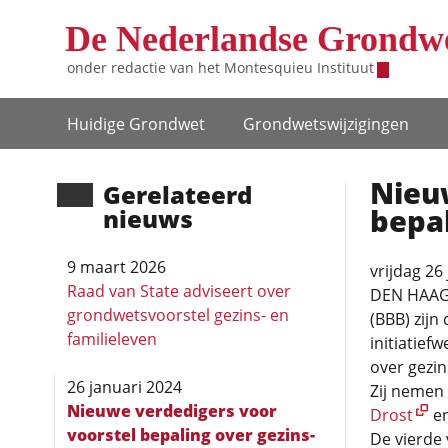
Overslaan en naar de inhoud gaan
De Nederlandse Grondw
onder redactie van het
Montesquieu Instituut
Hoofdnavigatie
Huidige Grondwet
Grondwets­wijzigingen
Nieu
Gerela­teerd
bepal
nieuws
9 maart 2026
vrijdag 26
Raad van State adviseert over
DEN HAAG
grondwetsvoorstel gezins- en
(BBB) zijn
familieleven
initiatief
over gezin
26 januari 2024
Zij nemen
Nieuwe verdedigers voor
Drost
e
voorstel bepaling over gezins-
De vierde 