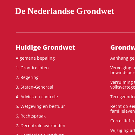
De Nederlandse Grondwet
Hoofdnavigatie
Huidige Grondwet
Grondwe
Algemene bepaling
Aanhangige 
1. Grondrechten
Vervolging 
bewindspers
2. Regering
Verruiming t
3. Staten-Generaal
volksverteg
4. Advies en controle
Terugzendre
5. Wetgeving en bestuur
Recht op ee
familieleven
6. Rechtspraak
Correctief 
7. Decentrale overheden
Wijziging ar