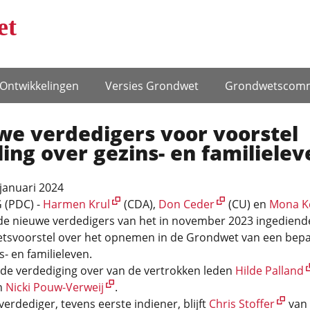
et
Ontwikke­lingen
Versies Grondwet
Grondwets­comm
we verdedigers voor voorstel
ing over gezins- en familielev
 januari 2024
 (PDC) -
Harmen Krul
(CDA),
Don Ceder
(CU) en
Mona Ke
 de nieuwe verdedigers van het in november 2023 ingediend
wetsvoorstel over het opnemen in de Grondwet van een bepa
s- en familieleven.
 de verdediging over van de vertrokken leden
Hilde Palland
n
Nicki Pouw-Verweij
.
verdediger, tevens eerste indiener, blijft
Chris Stoffer
van