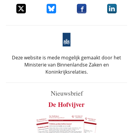
Deel dit item op X
Deel dit item op Bluesky
Deel dit item op Faceboo
Deel dit it
Deze website is mede mogelijk gemaakt door het
Ministerie van Binnenlandse Zaken en
Koninkrijksrelaties.
Nieuwsbrief
De Hofvijver