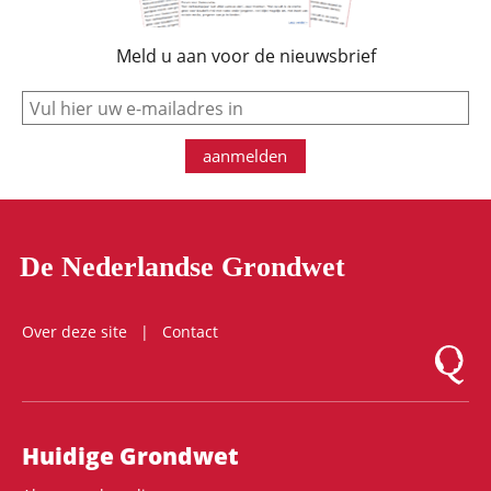
Meld u aan voor de nieuwsbrief
e-mail
aanmelden
De Nederlandse Grondwet
Over deze site
Contact
Logo Mon
Hoofdnavigatie
Huidige Grondwet