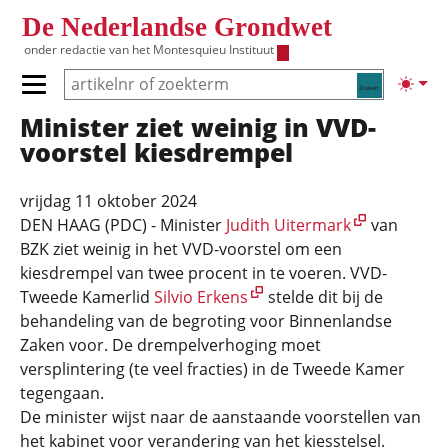
Overslaan en naar de inhoud gaan
De Nederlandse Grondwet
onder redactie van het
Montesquieu Instituut
Zoeken
Lichte
Primair menu tonen/verbergen
Minister ziet weinig in VVD-
Hoofdnavigatie
voorstel kiesdrempel
vrijdag 11 oktober 2024
DEN HAAG (PDC) - Minister
Judith Uitermark
van
BZK ziet weinig in het VVD-voorstel om een
kiesdrempel van twee procent in te voeren. VVD-
Tweede Kamerlid
Silvio Erkens
stelde dit bij de
behandeling van de begroting voor Binnenlandse
Zaken voor. De drempelverhoging moet
versplintering (te veel fracties) in de Tweede Kamer
tegengaan.
De minister wijst naar de aanstaande voorstellen van
het kabinet voor verandering van het kiesstelsel.