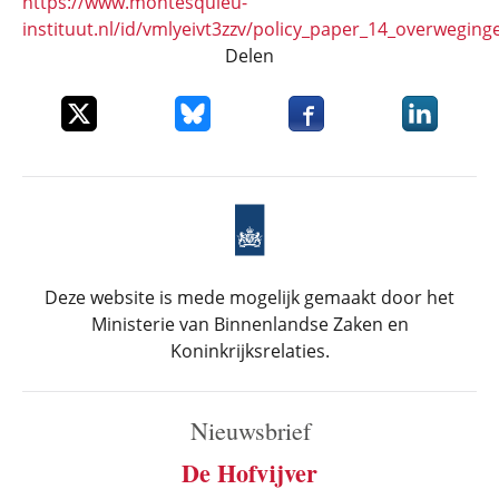
https://www.montesquieu-
instituut.nl/id/vmlyeivt3zzv/policy_paper_14_overwegin
Delen
Deel dit item op X
Deel dit item op Bluesky
Deel dit item op Faceboo
Deel dit it
Deze website is mede mogelijk gemaakt door het
Ministerie van Binnenlandse Zaken en
Koninkrijksrelaties.
Nieuwsbrief
De Hofvijver