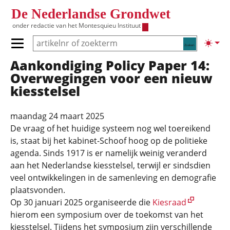
Overslaan en naar de inhoud gaan
De Nederlandse Grondwet
onder redactie van het
Montesquieu Instituut
Zoeken
Lichte
Primair menu tonen/verbergen
Aankondiging Policy Paper 14:
Hoofdnavigatie
Overwegingen voor een nieuw
kiesstelsel
maandag 24 maart 2025
De vraag of het huidige systeem nog wel toereikend
is, staat bij het kabinet-Schoof hoog op de politieke
agenda. Sinds 1917 is er namelijk weinig veranderd
aan het Nederlandse kiesstelsel, terwijl er sindsdien
veel ontwikkelingen in de samenleving en demografie
plaatsvonden.
Op 30 januari 2025 organiseerde die
Kiesraad
hierom een symposium over de toekomst van het
kiesstelsel. Tijdens het symposium zijn verschillende