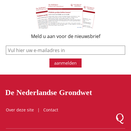
Meld u aan voor de nieuwsbrief
e-mail
aanmelden
De Nederlandse Grondwet
Over deze site
Contact
Logo Mon