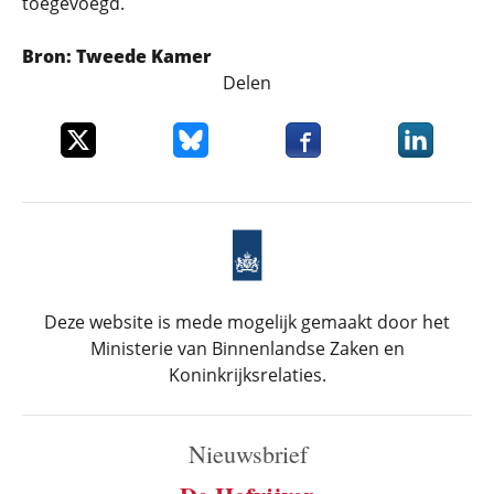
toegevoegd.
Bron: Tweede Kamer
Delen
Deel dit item op X
Deel dit item op Bluesky
Deel dit item op Faceboo
Deel dit it
Deze website is mede mogelijk gemaakt door het
Ministerie van Binnenlandse Zaken en
Koninkrijksrelaties.
Nieuwsbrief