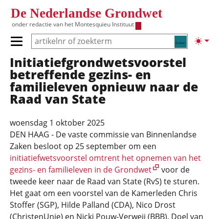
Overslaan en naar de inhoud gaan
De Nederlandse Grondwet
onder redactie van het
Montesquieu Instituut
Zoeken
Lichte
Primair menu tonen/verbergen
Initiatiefgrondwetsvoorstel
Hoofdnavigatie
betreffende gezins- en
familieleven opnieuw naar de
Raad van State
woensdag 1 oktober 2025
DEN HAAG - De vaste commissie van Binnenlandse
Zaken besloot op 25 september om een
initiatiefwetsvoorstel omtrent het opnemen van het
gezins- en familieleven in de Grondwet
voor de
tweede keer naar de Raad van State (RvS) te sturen.
Het gaat om een voorstel van de Kamerleden Chris
Stoffer (SGP), Hilde Palland (CDA), Nico Drost
(ChristenUnie) en Nicki Pouw-Verweij (BBB). Doel van