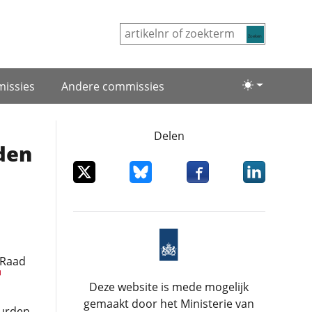
Zoeken
issies
Andere commissies
Lichte/donke
Delen
den
Deel dit item op X
Deel dit item op Bluesky
Deel dit item op Facebo
Deel dit item
 Raad
Deze website is mede mogelijk
gemaakt door het Ministerie van
uurden.