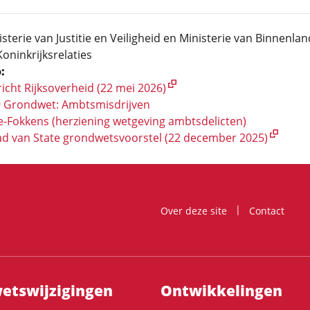
sterie van Justitie en Veiligheid en Ministerie van Binnenla
oninkrijksrelaties
:
cht Rijksoverheid (22 mei 2026)
19 Grondwet: Ambtsmisdrijven
-Fokkens (herziening wetgeving ambtsdelicten)
ad van State grondwetsvoorstel (22 december 2025)
Over deze site
Contact
ts­wijzigingen
Ontwikke­lingen