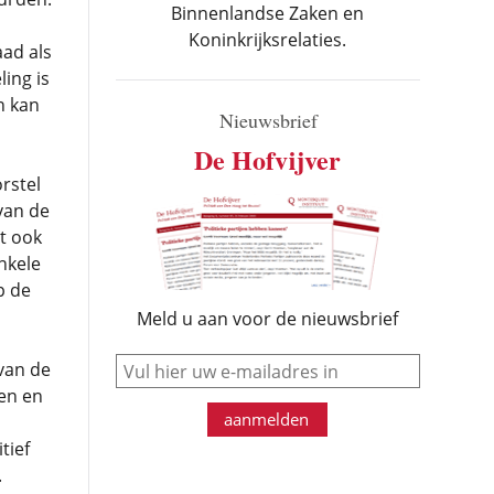
Binnenlandse Zaken en
Koninkrijksrelaties.
ad als
ing is
n kan
Nieuwsbrief
De Hofvijver
rstel
van de
t ook
nkele
p de
Meld u aan voor de nieuwsbrief
e-mail
van de
en en
aanmelden
tief
.