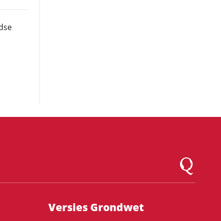
ndse
Logo Montesqu
Versies Grondwet