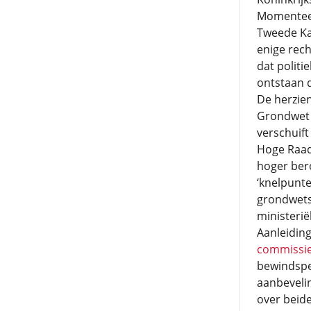
Momentee
Tweede Ka
enige rech
dat politi
ontstaan d
De herzie
Grondwet s
verschuift
Hoge Raad 
hoger ber
‘knelpunte
grondwets
ministerië
Aanleiding
commissie
bewindspe
aanbeveli
over beide