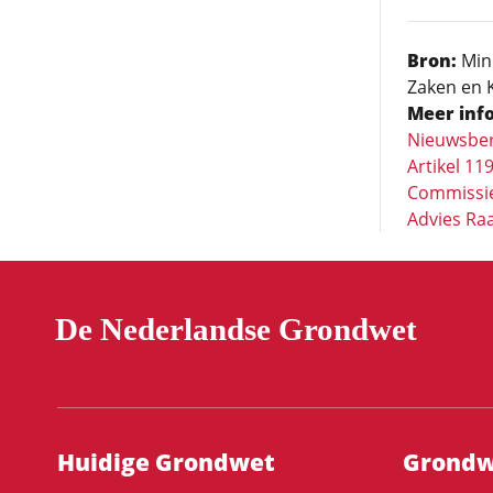
Bron:
Mini
Zaken en K
Meer info
Nieuwsberi
Artikel 1
Commissie
Advies Ra
De Nederlandse Grondwet
Hoofdnavigatie
Huidige Grondwet
Grondwe