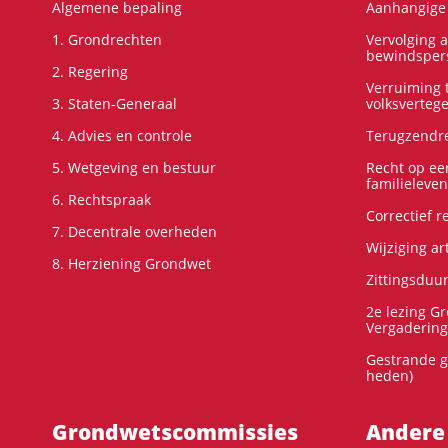
Algemene bepaling
Aanhangige 
1. Grondrechten
Vervolging 
bewindspers
2. Regering
Verruiming t
3. Staten-Generaal
volksverteg
4. Advies en controle
Terugzendre
5. Wetgeving en bestuur
Recht op ee
familieleven
6. Rechtspraak
Correctief 
7. Decentrale overheden
Wijziging ar
8. Herziening Grondwet
Zittingsduu
2e lezing G
Vergadering
Gestrande g
heden)
Grondwets­commissies
Andere