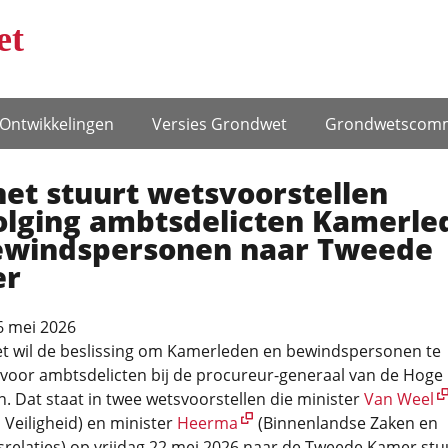
et
Ontwikke­lingen
Versies Grondwet
Grondwets­comm
et stuurt wetsvoorstellen
olging ambtsdelicten Kamerle
ewindspersonen naar Tweede
er
6 mei 2026
et wil de beslissing om Kamerleden en bewindspersonen te
 voor ambtsdelicten bij de procureur-generaal van de Hoge
. Dat staat in twee wetsvoorstellen die minister
Van Weel
n Veiligheid) en minister
Heerma
(Binnenlandse Zaken en
srelaties) op vrijdag 22 mei 2026 naar de Tweede Kamer st