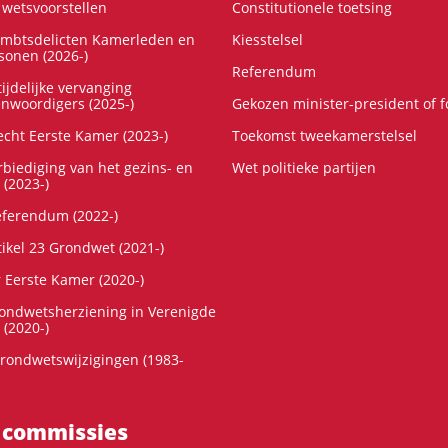
wetsvoorstellen
Constitutionele toetsing
ambtsdelicten Kamerleden en
Kiesstelsel
onen (2026-)
Referendum
ijdelijke vervanging
enwoordigers (2025-)
Gekozen minister-president of 
cht Eerste Kamer (2023-)
Toekomst tweekamerstelsel
rbiediging van het gezins- en
Wet politieke partijen
 (2023-)
referendum (2022-)
tikel 23 Grondwet (2021-)
r Eerste Kamer (2020-)
rondwetsherziening in Verenigde
 (2020-)
rondwetswijzigingen (1983-
 commissies