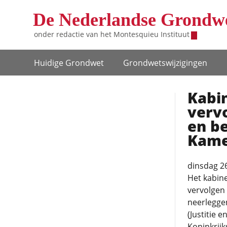
Overslaan en naar de inhoud gaan
De Nederlandse Grondw
onder redactie van het
Montesquieu Instituut
Hoofdnavigatie
Huidige Grondwet
Grondwets­wijzigingen
Kabin
verv
en b
Kam
dinsdag 2
Het kabin
vervolgen
neerleggen
(Justitie e
Koninkrijk