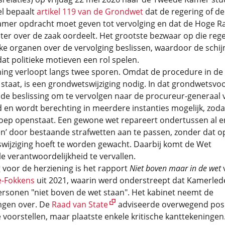
l bepaalt
artikel 119 van de Grondwet
dat de regering of de
mer opdracht moet geven tot vervolging en dat de Hoge Ra
ter over de zaak oordeelt. Het grootste bezwaar op die regel
eke organen over de vervolging beslissen, waardoor de schij
at politieke motieven een rol spelen.
ning verloopt langs twee sporen. Omdat de procedure in de
taat, is een grondwetswijziging nodig. In dat grondwetsvoo
 de beslissing om te vervolgen naar de procureur-generaal 
en wordt berechting in meerdere instanties mogelijk, zoda
oep openstaat. Een gewone wet repareert ondertussen al e
n’ door bestaande strafwetten aan te passen, zonder dat o
wijziging hoeft te worden gewacht. Daarbij komt de Wet
le verantwoordelijkheid te vervallen.
 voor de herziening is het rapport
Niet boven maar in de wet
-Fokkens
uit 2021, waarin werd onderstreept dat Kamerled
rsonen "niet boven de wet staan". Het kabinet neemt de
ngen over. De
Raad van State
adviseerde overwegend posi
 voorstellen, maar plaatste enkele kritische kanttekeningen