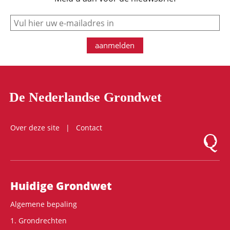
e-mail
aanmelden
De Nederlandse Grondwet
Over deze site
Contact
Logo Mon
Hoofdnavigatie
Huidige Grondwet
Algemene bepaling
1. Grondrechten