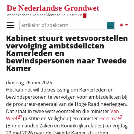
Overslaan en naar de inhoud gaan
De Nederlandse Grondwet
onder redactie van het
Montesquieu Instituut
Zoeken
Lichte
Primair menu tonen/verbergen
Kabinet stuurt wetsvoorstellen
Hoofdnavigatie
vervolging ambtsdelicten
Kamerleden en
bewindspersonen naar Tweede
Kamer
dinsdag 26 mei 2026
Het kabinet wil de beslissing om Kamerleden en
bewindspersonen te vervolgen voor ambtsdelicten bij
de procureur-generaal van de Hoge Raad neerleggen.
Dat staat in twee wetsvoorstellen die minister
Van
Weel
(Justitie en Veiligheid) en minister
Heerma
(Binnenlandse Zaken en Koninkrijksrelaties) op vrijdag
22 mei 2026 naar de Tweede Kamer stuurden.