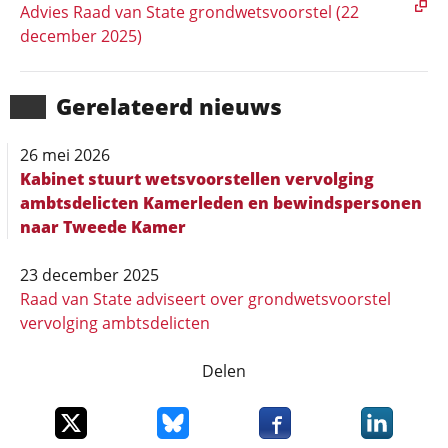
Advies Raad van State grondwetsvoorstel (22
december 2025)
Gerela­teerd nieuws
26 mei 2026
Kabinet stuurt wetsvoorstellen vervolging
ambtsdelicten Kamerleden en bewindspersonen
naar Tweede Kamer
23 december 2025
Raad van State adviseert over grondwetsvoorstel
vervolging ambtsdelicten
Delen
Deel dit item op X
Deel dit item op Bluesky
Deel dit item op Faceboo
Deel dit it