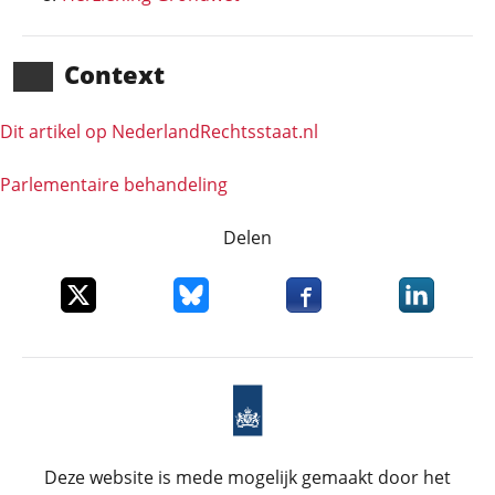
Context
Dit artikel op NederlandRechts­staat.nl
Parlementaire behandeling
Delen
Deel dit item op X
Deel dit item op Bluesky
Deel dit item op Faceboo
Deel dit it
Deze website is mede mogelijk gemaakt door het