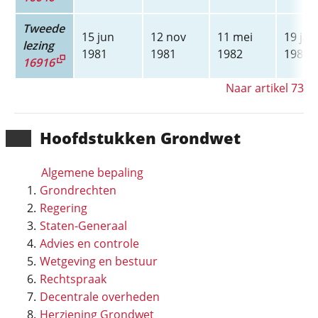
Tweede
15 jun
12 nov
11 mei
19 jan
lezing
1981
1981
1982
1983
16916
Naar artikel 73
Hoofd­stukken Grondwet
Algemene bepaling
Grondrechten
Regering
Staten-Generaal
Advies en controle
Wetgeving en bestuur
Rechtspraak
Decentrale overheden
Herziening Grondwet