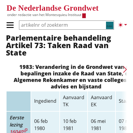
Overslaan en naar de inhoud gaan
De Nederlandse Grondwet
onder redactie van het
Montesquieu Instituut
Zoeken
Lichte
Primair menu tonen/verbergen
Parlementaire behandeling
Hoofdnavigatie
Artikel 73: Taken Raad van
State
1983: Verandering in de Grondwet van de
bepalingen inzake de Raad van State, de
Algemene Rekenkamer en vaste colleges v
advies en bijstand
Aanvaard
Aanvaard
Ingediend
Staats
TK
EK
Eerste
06 feb
10 feb
06 mei
07 me
lezing
1980
1981
1981
1981
16040