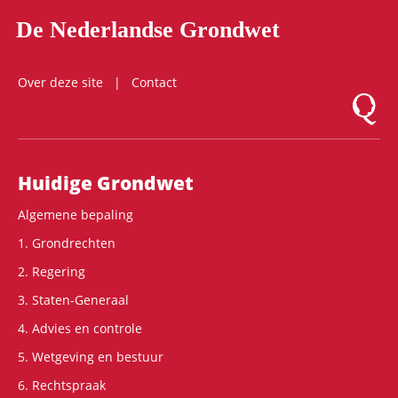
De Nederlandse Grondwet
Over deze site
Contact
Logo Mon
Hoofdnavigatie
Huidige Grondwet
Algemene bepaling
1. Grondrechten
2. Regering
3. Staten-Generaal
4. Advies en controle
5. Wetgeving en bestuur
6. Rechtspraak