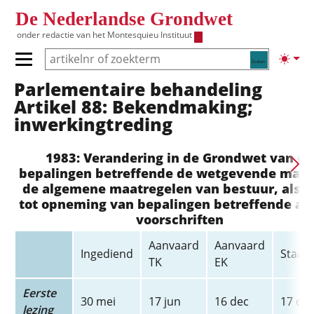
Overslaan en naar de inhoud gaan
De Nederlandse Grondwet
onder redactie van het
Montesquieu Instituut
Zoeken
Lichte
Primair menu tonen/verbergen
Parlementaire behandeling
Hoofdnavigatie
Artikel 88: Bekendmaking;
inwerkingtreding
1983: Verandering in de Grondwet van de
bepalingen betreffende de wetgevende mach
de algemene maatregelen van bestuur, als
tot opneming van bepalingen betreffende an
voorschriften
Aanvaard
Aanvaard
Ingediend
Staats
TK
EK
Eerste
30 mei
17 jun
16 dec
17 de
lezing