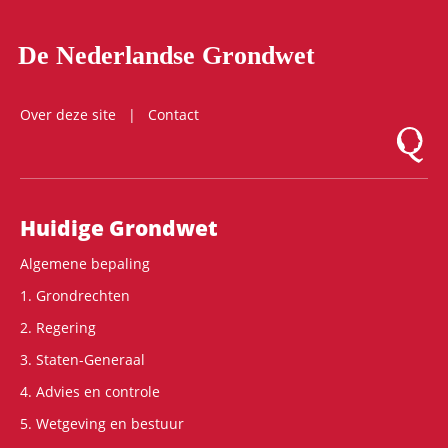
De Nederlandse Grondwet
Over deze site
Contact
Logo Mon
Hoofdnavigatie
Huidige Grondwet
Algemene bepaling
1. Grondrechten
2. Regering
3. Staten-Generaal
4. Advies en controle
5. Wetgeving en bestuur