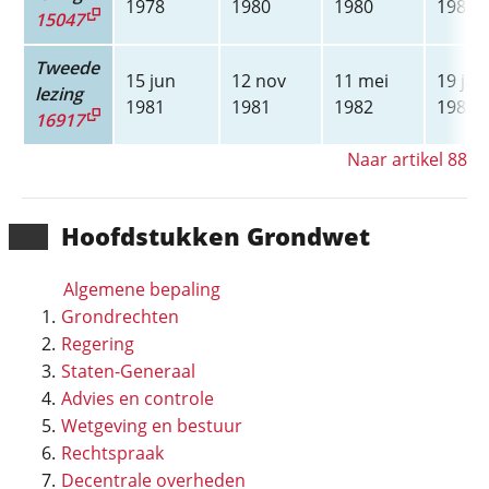
1978
1980
1980
1980
15047
Tweede
15 jun
12 nov
11 mei
19 jan
lezing
1981
1981
1982
1983
16917
Naar artikel 88
Hoofd­stukken Grondwet
Algemene bepaling
Grondrechten
Regering
Staten-Generaal
Advies en controle
Wetgeving en bestuur
Rechtspraak
Decentrale overheden