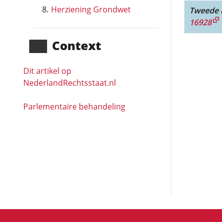
Herziening Grondwet
Tweede l
16928
Context
Dit artikel op
NederlandRechts­staat.nl
Parlementaire behandeling