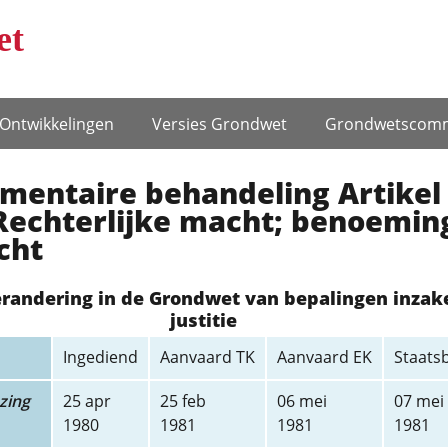
et
Ontwikke­lingen
Versies Grondwet
Grondwets­comm
ementaire behandeling Artikel
Rechterlijke macht; benoemin
cht
erandering in de Grondwet van bepalingen inzak
justitie
Ingediend
Aanvaard TK
Aanvaard EK
Staats
zing
25 apr
25 feb
06 mei
07 mei
1980
1981
1981
1981