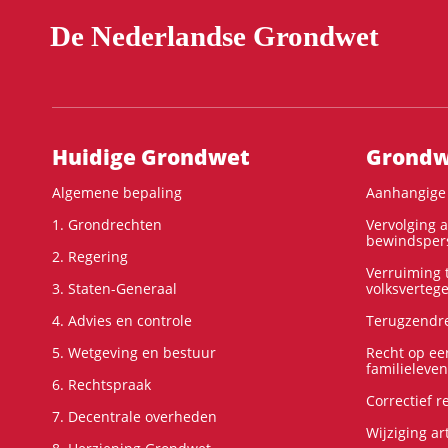
De Nederlandse Grondwet
Hoofdnavigatie
Huidige Grondwet
Grondwe
Algemene bepaling
Aanhangige 
1. Grondrechten
Vervolging 
bewindspers
2. Regering
Verruiming t
3. Staten-Generaal
volksverteg
4. Advies en controle
Terugzendre
5. Wetgeving en bestuur
Recht op ee
familieleven
6. Rechtspraak
Correctief 
7. Decentrale overheden
Wijziging ar