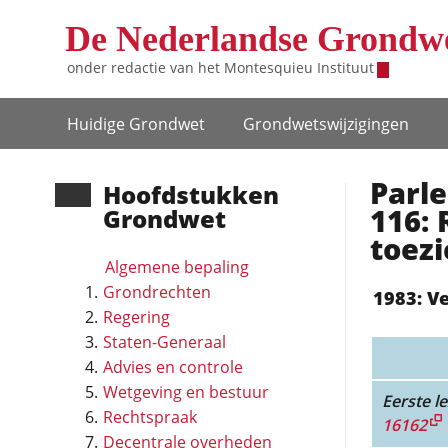
Overslaan en naar de inhoud gaan
De Nederlandse Grondw
onder redactie van het
Montesquieu Instituut
Hoofdnavigatie
Huidige Grondwet
Grondwets­wijzigingen
Parl
Hoofd­stukken
116: 
Grondwet
toezi
Algemene bepaling
Grondrechten
1983: V
Regering
Staten-Generaal
Advies en controle
Wetgeving en bestuur
Eerste le
Rechtspraak
16162
Decentrale overheden