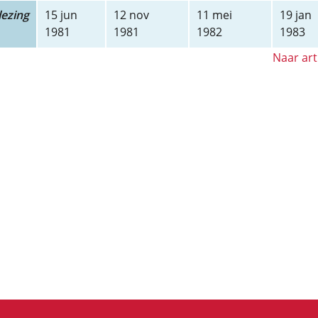
ezing
15 jun
12 nov
11 mei
19 jan
1981
1981
1982
1983
Naar art