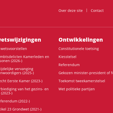
Over deze site
Contact
ts­wijzigingen
Ontwikke­lingen
wetsvoorstellen
Constitutionele toetsing
ambtsdelicten Kamerleden en
Kiesstelsel
onen (2026-)
Referendum
ijdelijke vervanging
enwoordigers (2025-)
Gekozen minister-president of 
cht Eerste Kamer (2023-)
Toekomst tweekamerstelsel
rbiediging van het gezins- en
Wet politieke partijen
 (2023-)
referendum (2022-)
tikel 23 Grondwet (2021-)