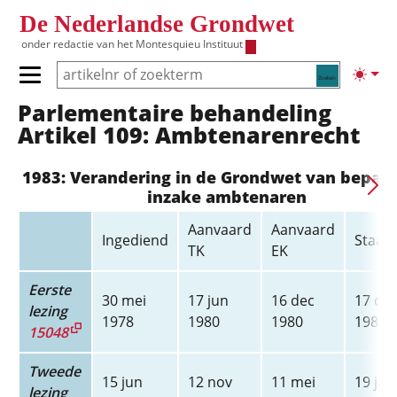
Overslaan en naar de inhoud gaan
De Nederlandse Grondwet
onder redactie van het
Montesquieu Instituut
Zoeken
Lichte
Primair menu tonen/verbergen
Parlementaire behandeling
Hoofdnavigatie
Artikel 109: Ambtenarenrecht
1983: Verandering in de Grondwet van bepal
inzake ambtenaren
Aanvaard
Aanvaard
Ingediend
Staats
TK
EK
Eerste
30 mei
17 jun
16 dec
17 de
lezing
1978
1980
1980
1980
15048
Tweede
15 jun
12 nov
11 mei
19 jan
lezing