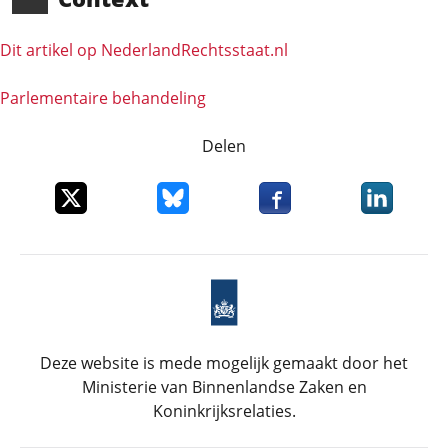
Dit artikel op NederlandRechts­staat.nl
Parlementaire behandeling
Delen
Deel dit item op X
Deel dit item op Bluesky
Deel dit item op Faceboo
Deel dit it
Deze website is mede mogelijk gemaakt door het
Ministerie van Binnenlandse Zaken en
Koninkrijksrelaties.