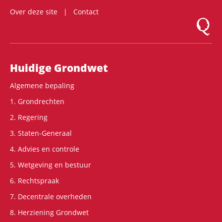
Over deze site
Contact
Logo Mon
Hoofdnavigatie
Huidige Grondwet
Algemene bepaling
1. Grondrechten
2. Regering
3. Staten-Generaal
4. Advies en controle
5. Wetgeving en bestuur
6. Rechtspraak
7. Decentrale overheden
8. Herziening Grondwet