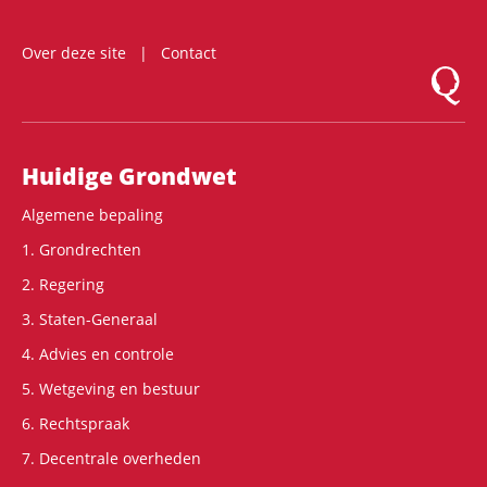
Over deze site
Contact
Logo Mon
Hoofdnavigatie
Huidige Grondwet
Algemene bepaling
1. Grondrechten
2. Regering
3. Staten-Generaal
4. Advies en controle
5. Wetgeving en bestuur
6. Rechtspraak
7. Decentrale overheden