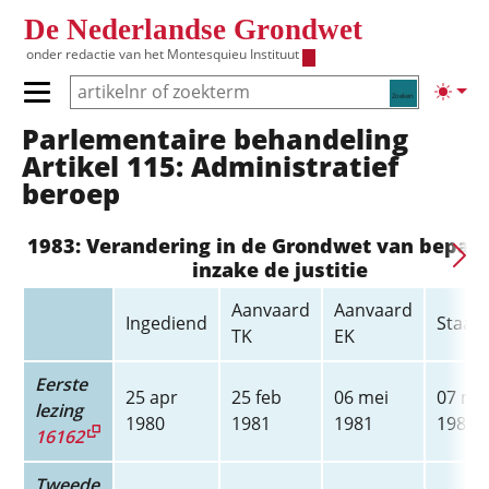
Overslaan en naar de inhoud gaan
De Nederlandse Grondwet
onder redactie van het
Montesquieu Instituut
Zoeken
Lichte
Primair menu tonen/verbergen
Parlementaire behandeling
Hoofdnavigatie
Artikel 115: Administratief
beroep
1983: Verandering in de Grondwet van bepal
inzake de justitie
Aanvaard
Aanvaard
Ingediend
Staats
TK
EK
Eerste
25 apr
25 feb
06 mei
07 me
lezing
1980
1981
1981
1981
16162
Tweede