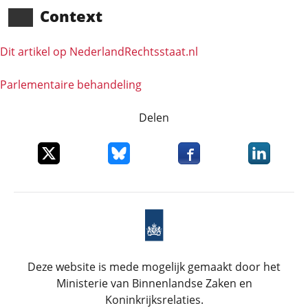
Context
Dit artikel op NederlandRechts­staat.nl
Parlementaire behandeling
Delen
Deel dit item op X
Deel dit item op Bluesky
Deel dit item op Faceboo
Deel dit it
Deze website is mede mogelijk gemaakt door het
Ministerie van Binnenlandse Zaken en
Koninkrijksrelaties.