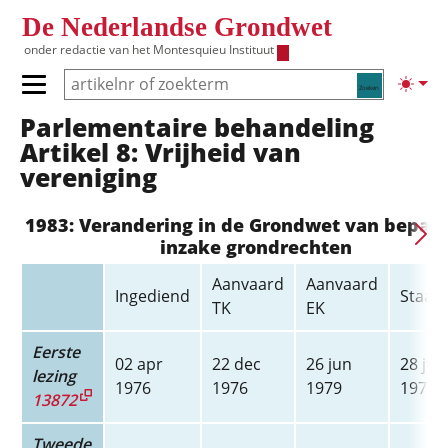
Overslaan en naar de inhoud gaan
De Nederlandse Grondwet
onder redactie van het
Montesquieu Instituut
Zoeken
Lichte
Primair menu tonen/verbergen
Parlementaire behandeling
Hoofdnavigatie
Artikel 8: Vrijheid van
vereniging
1983: Verandering in de Grondwet van bepal
inzake grondrechten
Aanvaard
Aanvaard
Ingediend
Staats
TK
EK
Eerste
02 apr
22 dec
26 jun
28 jun
lezing
1976
1976
1979
1979
13872
Tweede