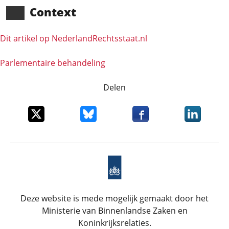
Context
Dit artikel op NederlandRechts­staat.nl
Parlementaire behandeling
Delen
Deel dit item op X
Deel dit item op Bluesky
Deel dit item op Faceboo
Deel dit it
Deze website is mede mogelijk gemaakt door het
Ministerie van Binnenlandse Zaken en
Koninkrijksrelaties.