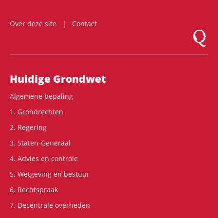
Over deze site
Contact
Logo Mon
Hoofdnavigatie
Huidige Grondwet
Algemene bepaling
1. Grondrechten
2. Regering
3. Staten-Generaal
4. Advies en controle
5. Wetgeving en bestuur
6. Rechtspraak
7. Decentrale overheden