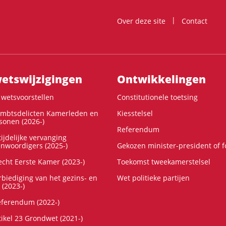
Over deze site
Contact
ts­wijzigingen
Ontwikke­lingen
wetsvoorstellen
Constitutionele toetsing
ambtsdelicten Kamerleden en
Kiesstelsel
onen (2026-)
Referendum
ijdelijke vervanging
enwoordigers (2025-)
Gekozen minister-president of 
cht Eerste Kamer (2023-)
Toekomst tweekamerstelsel
rbiediging van het gezins- en
Wet politieke partijen
 (2023-)
referendum (2022-)
tikel 23 Grondwet (2021-)