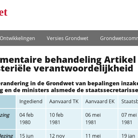
et
Ontwikke­lingen
Versies Grondwet
Grondwets­comm
mentaire behandeling Artikel 
teriële verantwoordelijkheid
erandering in de Grondwet van bepalingen inzak
g en de ministers alsmede de staatssecretariss
Ingediend
Aanvaard TK
Aanvaard EK
Staats
zing
04 feb
10 feb
06 mei
07 mei
1980
1981
1981
1981
ezing
15 jun
12 nov
11 mei
19 jan