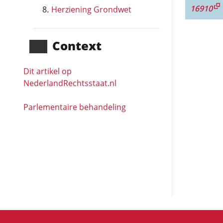
16910
Herziening Grondwet
Context
Dit artikel op
NederlandRechts­staat.nl
Parlementaire behandeling