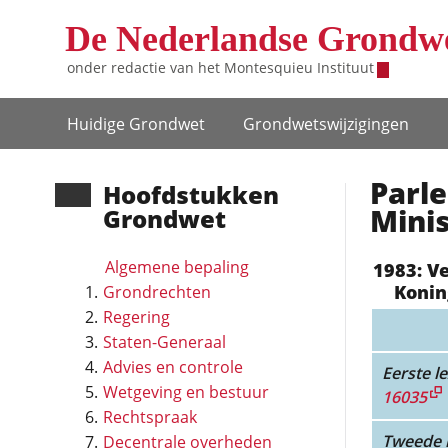
Overslaan en naar de inhoud gaan
De Nederlandse Grondw
onder redactie van het
Montesquieu Instituut
Hoofdnavigatie
Huidige Grondwet
Grondwets­wijzigingen
Parle
Hoofd­stukken
Minis
Grondwet
Algemene bepaling
1983: V
Konin
Grondrechten
Regering
Staten-Generaal
Advies en controle
Eerste le
Wetgeving en bestuur
16035
Rechtspraak
Tweede l
Decentrale overheden