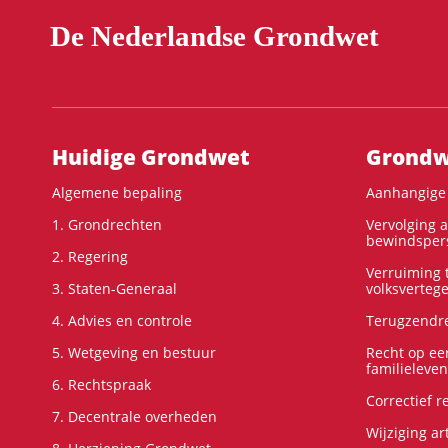
De Nederlandse Grondwet
Hoofdnavigatie
Huidige Grondwet
Grondwe
Algemene bepaling
Aanhangige 
1. Grondrechten
Vervolging 
bewindspers
2. Regering
Verruiming t
3. Staten-Generaal
volksverteg
4. Advies en controle
Terugzendre
5. Wetgeving en bestuur
Recht op ee
familieleven
6. Rechtspraak
Correctief 
7. Decentrale overheden
Wijziging ar