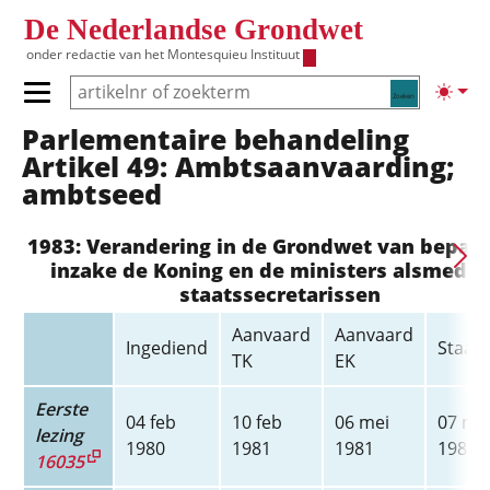
Overslaan en naar de inhoud gaan
De Nederlandse Grondwet
onder redactie van het
Montesquieu Instituut
Zoeken
Lichte
Primair menu tonen/verbergen
Parlementaire behandeling
Hoofdnavigatie
Artikel 49: Ambtsaanvaarding;
ambtseed
1983: Verandering in de Grondwet van bepal
inzake de Koning en de ministers alsmede 
staatssecretarissen
Aanvaard
Aanvaard
Ingediend
Staats
TK
EK
Eerste
04 feb
10 feb
06 mei
07 me
lezing
1980
1981
1981
1981
16035