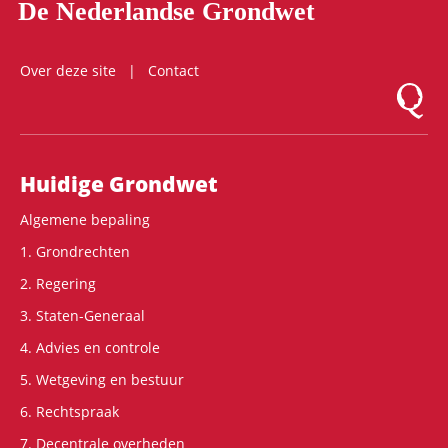
De Nederlandse Grondwet
Over deze site
Contact
Logo Mon
Hoofdnavigatie
Huidige Grondwet
Algemene bepaling
1. Grondrechten
2. Regering
3. Staten-Generaal
4. Advies en controle
5. Wetgeving en bestuur
6. Rechtspraak
7. Decentrale overheden