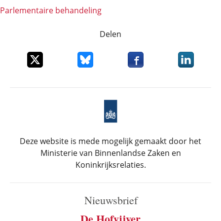
Parlementaire behandeling
Delen
Deel dit item op X
Deel dit item op Bluesky
Deel dit item op Faceboo
Deel dit it
Deze website is mede mogelijk gemaakt door het
Ministerie van Binnenlandse Zaken en
Koninkrijksrelaties.
Nieuwsbrief
De Hofvijver