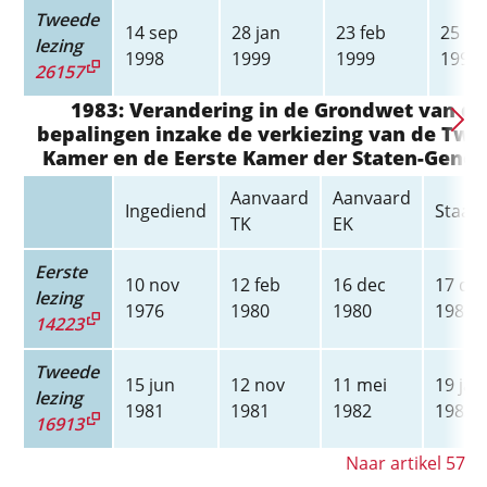
Tweede
14 sep
28 jan
23 feb
25 mr
lezing
1998
1999
1999
1999
26157
1983: Verandering in de Grondwet van de
bepalingen inzake de verkiezing van de Tw
Kamer en de Eerste Kamer der Staten-Gener
Aanvaard
Aanvaard
Ingediend
Staats
TK
EK
Eerste
10 nov
12 feb
16 dec
17 de
lezing
1976
1980
1980
1980
14223
Tweede
15 jun
12 nov
11 mei
19 jan
lezing
1981
1981
1982
1983
16913
Naar artikel 57