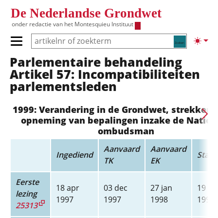
Overslaan en naar de inhoud gaan
De Nederlandse Grondwet
onder redactie van het
Montesquieu Instituut
Zoeken
Lichte
Primair menu tonen/verbergen
Parlementaire behandeling
Hoofdnavigatie
Artikel 57: Incompatibiliteiten
parlementsleden
1999: Verandering in de Grondwet, strekkend
opneming van bepalingen inzake de Nation
ombudsman
Aanvaard
Aanvaard
Ingediend
Staat
TK
EK
Eerste
18 apr
03 dec
27 jan
19 fe
lezing
1997
1997
1998
1998
25313