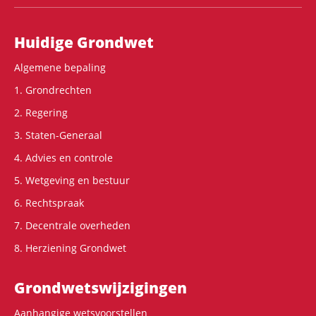
Hoofdnavigatie
Huidige Grondwet
Algemene bepaling
1. Grondrechten
2. Regering
3. Staten-Generaal
4. Advies en controle
5. Wetgeving en bestuur
6. Rechtspraak
7. Decentrale overheden
8. Herziening Grondwet
Grondwets­wijzigingen
Aanhangige wetsvoorstellen