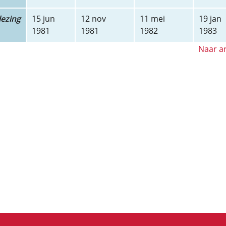
ezing
15 jun
12 nov
11 mei
19 jan
1981
1981
1982
1983
Naar ar