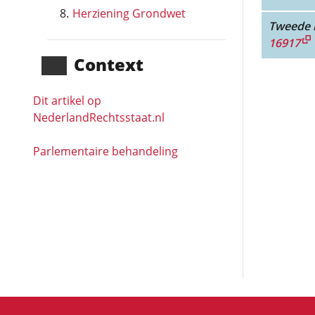
Herziening Grondwet
Tweede l
16917
Context
Dit artikel op
NederlandRechts­staat.nl
Parlementaire behandeling