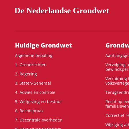
De Nederlandse Grondwet
Hoofdnavigatie
Huidige Grondwet
Grondwe
Algemene bepaling
Aanhangige 
1. Grondrechten
Vervolging 
bewindspers
2. Regering
Verruiming t
3. Staten-Generaal
volksverteg
4. Advies en controle
Terugzendre
5. Wetgeving en bestuur
Recht op ee
familieleven
6. Rechtspraak
Correctief 
7. Decentrale overheden
Wijziging ar