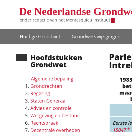
Overslaan en naar de inhoud gaan
De Nederlandse Grondw
onder redactie van het
Montesquieu Instituut
Hoofdnavigatie
Huidige Grondwet
Grondwets­wijzigingen
Parle
Hoofd­stukken
Intre
Grondwet
Algemene bepaling
1983
bet
Grondrechten
maat
Regering
Staten-Generaal
Advies en controle
Wetgeving en bestuur
Rechtspraak
Eerste le
15047
Decentrale overheden