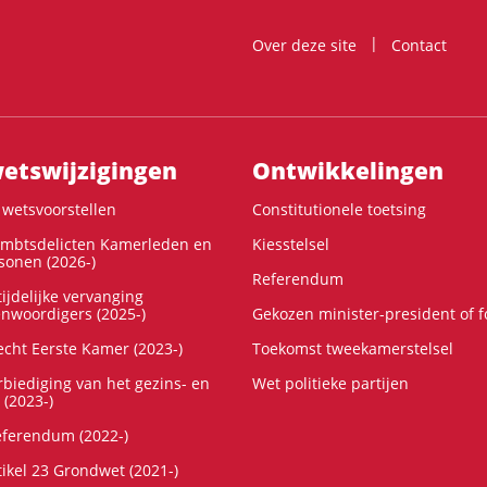
Over deze site
Contact
ts­wijzigingen
Ontwikke­lingen
wetsvoorstellen
Constitutionele toetsing
ambtsdelicten Kamerleden en
Kiesstelsel
onen (2026-)
Referendum
ijdelijke vervanging
enwoordigers (2025-)
Gekozen minister-president of 
cht Eerste Kamer (2023-)
Toekomst tweekamerstelsel
rbiediging van het gezins- en
Wet politieke partijen
 (2023-)
referendum (2022-)
tikel 23 Grondwet (2021-)