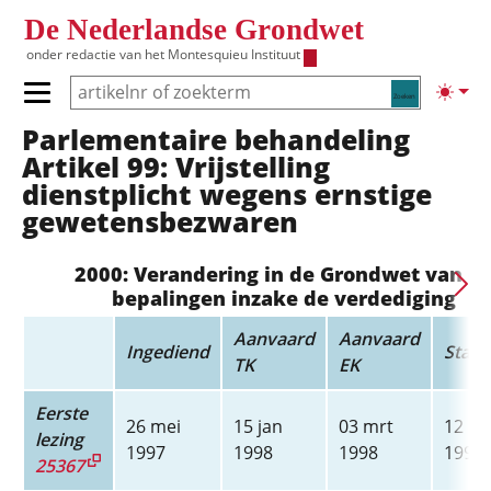
Overslaan en naar de inhoud gaan
De Nederlandse Grondwet
onder redactie van het
Montesquieu Instituut
Zoeken
Lichte
Primair menu tonen/verbergen
Parlementaire behandeling
Hoofdnavigatie
Artikel 99: Vrijstelling
dienstplicht wegens ernstige
gewetensbezwaren
2000: Verandering in de Grondwet van d
bepalingen inzake de verdediging
Aanvaard
Aanvaard
Ingediend
Staat
TK
EK
Eerste
26 mei
15 jan
03 mrt
12 mr
lezing
1997
1998
1998
1998
25367