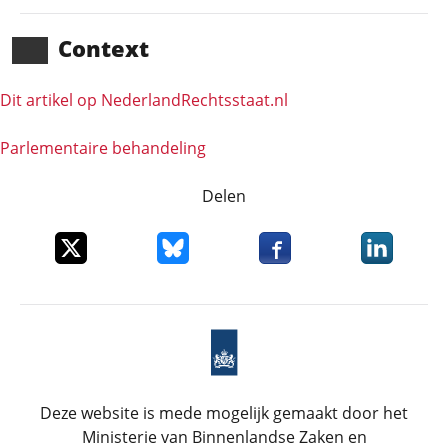
Context
Dit artikel op NederlandRechts­staat.nl
Parlementaire behandeling
Delen
Deel dit item op X
Deel dit item op Bluesky
Deel dit item op Faceboo
Deel dit it
Deze website is mede mogelijk gemaakt door het
Ministerie van Binnenlandse Zaken en