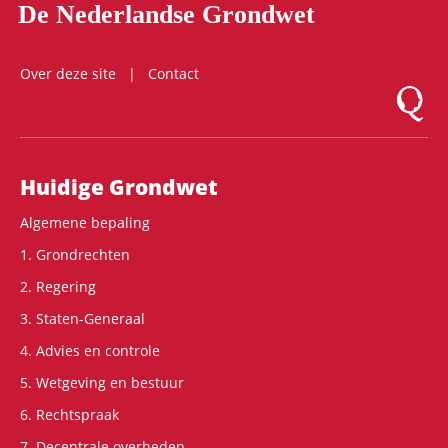
De Nederlandse Grondwet
Over deze site
Contact
Logo Mon
Hoofdnavigatie
Huidige Grondwet
Algemene bepaling
1. Grondrechten
2. Regering
3. Staten-Generaal
4. Advies en controle
5. Wetgeving en bestuur
6. Rechtspraak
7. Decentrale overheden