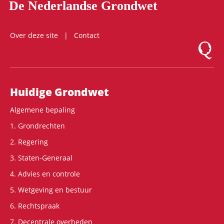
De Nederlandse Grondwet
Over deze site
Contact
Logo Mon
Hoofdnavigatie
Huidige Grondwet
Algemene bepaling
1. Grondrechten
2. Regering
3. Staten-Generaal
4. Advies en controle
5. Wetgeving en bestuur
6. Rechtspraak
7. Decentrale overheden