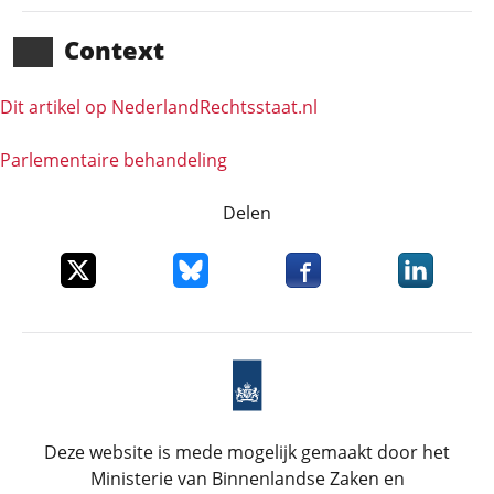
Context
Dit artikel op NederlandRechts­staat.nl
Parlementaire behandeling
Delen
Deel dit item op X
Deel dit item op Bluesky
Deel dit item op Faceboo
Deel dit it
Deze website is mede mogelijk gemaakt door het
Ministerie van Binnenlandse Zaken en