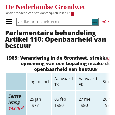
Overslaan en naar de inhoud gaan
De Nederlandse Grondwet
onder redactie van het
Montesquieu Instituut
Zoeken
Lichte
Primair menu tonen/verbergen
Parlementaire behandeling
Hoofdnavigatie
Artikel 110: Openbaarheid van
bestuur
1983: Verandering in de Grondwet, strekkend
opneming van een bepaling inzake de
openbaarheid van bestuur
Aanvaard
Aanvaard
Ingediend
Staats
TK
EK
Eerste
25 jan
05 feb
27 mei
28 me
lezing
1977
1980
1980
1980
14348