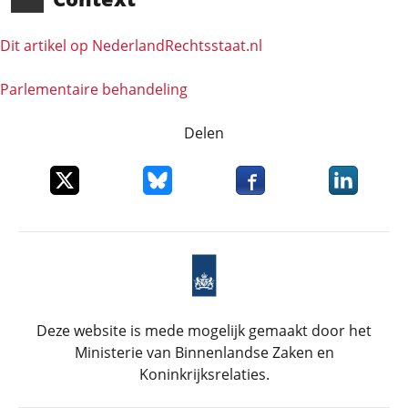
Dit artikel op NederlandRechts­staat.nl
Parlementaire behandeling
Delen
Deel dit item op X
Deel dit item op Bluesky
Deel dit item op Faceboo
Deel dit it
Deze website is mede mogelijk gemaakt door het
Ministerie van Binnenlandse Zaken en
Koninkrijksrelaties.