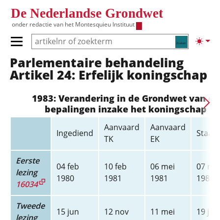
Overslaan en naar de inhoud gaan
De Nederlandse Grondwet
onder redactie van het
Montesquieu Instituut
Zoeken
Lichte
Primair menu tonen/verbergen
Parlementaire behandeling
Hoofdnavigatie
Artikel 24: Erfelijk koningschap
1983: Verandering in de Grondwet van de
bepalingen inzake het koningschap
Aanvaard
Aanvaard
Ingediend
Staats
TK
EK
Eerste
04 feb
10 feb
06 mei
07 me
lezing
1980
1981
1981
1981
16034
Tweede
15 jun
12 nov
11 mei
19 jan
lezing