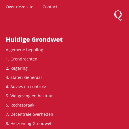
Over deze site
Contact
Logo Mon
Hoofdnavigatie
Huidige Grondwet
Algemene bepaling
1. Grondrechten
2. Regering
3. Staten-Generaal
4. Advies en controle
5. Wetgeving en bestuur
6. Rechtspraak
7. Decentrale overheden
8. Herziening Grondwet