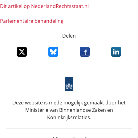
Dit artikel op NederlandRechts­staat.nl
Parlementaire behandeling
Delen
Deel dit item op X
Deel dit item op Bluesky
Deel dit item op Faceboo
Deel dit it
Deze website is mede mogelijk gemaakt door het
Ministerie van Binnenlandse Zaken en
Koninkrijksrelaties.