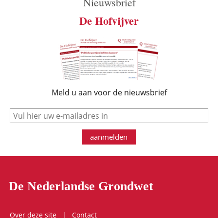
Nieuwsbrief
De Hofvijver
Meld u aan voor de nieuwsbrief
e-mail
aanmelden
De Nederlandse Grondwet
Over deze site
Contact