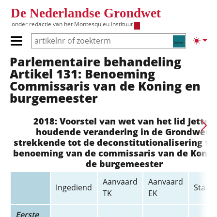
Overslaan en naar de inhoud gaan
De Nederlandse Grondwet
onder redactie van het
Montesquieu Instituut
Zoeken
Lichte
Primair menu tonen/verbergen
Parlementaire behandeling
Hoofdnavigatie
Artikel 131: Benoeming
Commissaris van de Koning en
burgemeester
2018: Voorstel van wet van het lid Jetten
houdende verandering in de Grondwet,
strekkende tot de deconstitutionalisering va
benoeming van de commissaris van de Konin
de burgemeester
Aanvaard
Aanvaard
Ingediend
Staats
TK
EK
Eerste