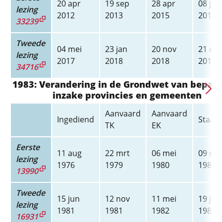
20 apr
19 sep
28 apr
08 jul
lezing
2012
2013
2015
2015
33239
Tweede
04 mei
23 jan
20 nov
21 de
lezing
2017
2018
2018
2018
34716
1983: Verandering in de Grondwet van bepal
inzake provincies en gemeenten
Aanvaard
Aanvaard
Ingediend
Staats
TK
EK
Eerste
11 aug
22 mrt
06 mei
09 me
lezing
1976
1979
1980
1980
13990
Tweede
15 jun
12 nov
11 mei
19 jan
lezing
1981
1981
1982
1983
16931