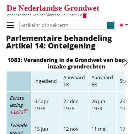
Overslaan en naar de inhoud gaan
De Nederlandse Grondwet
onder redactie van het
Montesquieu Instituut
Zoeken
Lichte
Primair menu tonen/verbergen
Parlementaire behandeling
Hoofdnavigatie
Artikel 14: Onteigening
1983: Verandering in de Grondwet van bepal
inzake grondrechten
Aanvaard
Aanvaard
Ingediend
Staats
TK
EK
Eerste
02 apr
22 dec
26 jun
28 jun
lezing
1976
1976
1979
1979
13872
Tweede
15 jun
12 nov
11 mei
19 jan
lezing