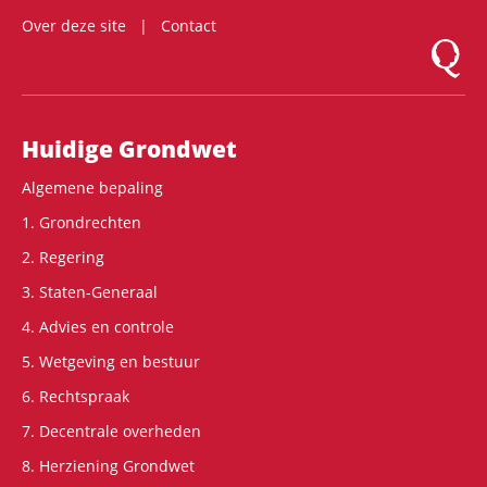
Over deze site
Contact
Logo Mon
Hoofdnavigatie
Huidige Grondwet
Algemene bepaling
1. Grondrechten
2. Regering
3. Staten-Generaal
4. Advies en controle
5. Wetgeving en bestuur
6. Rechtspraak
7. Decentrale overheden
8. Herziening Grondwet