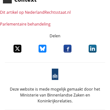
Dit artikel op NederlandRechts­staat.nl
Parlementaire behandeling
Delen
Deel dit item op X
Deel dit item op Bluesky
Deel dit item op Faceboo
Deel dit it
Deze website is mede mogelijk gemaakt door het
Ministerie van Binnenlandse Zaken en
Koninkrijksrelaties.