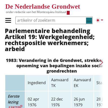
Overslaan en naar de inhoud gaan
De Nederlandse Grondwet
onder redactie van het
Montesquieu Instituut
Zoeken
Lichte
Primair menu tonen/verbergen
Parlementaire behandeling
Hoofdnavigatie
Artikel 19: Werkgelegenheid;
rechtspositie werknemers;
arbeid
1983: Verandering in de Grondwet, strekkend
opneming van bepalingen inzake sociale
grondrechten
Aanvaard
Aanvaard
Ingediend
Staats
TK
EK
Eerste
02 apr
22 dec
26 jun
28 jun
lezing
1976
1976
1979
1979
13873