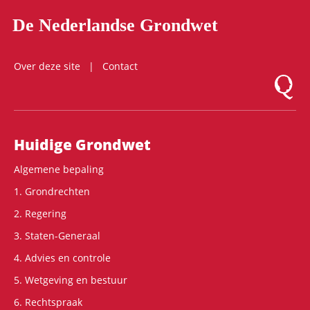
De Nederlandse Grondwet
Over deze site
Contact
Logo Mon
Hoofdnavigatie
Huidige Grondwet
Algemene bepaling
1. Grondrechten
2. Regering
3. Staten-Generaal
4. Advies en controle
5. Wetgeving en bestuur
6. Rechtspraak