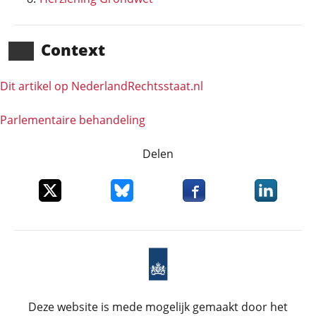
Context
Dit artikel op NederlandRechts­staat.nl
Parlementaire behandeling
Delen
Deel dit item op X
Deel dit item op Bluesky
Deel dit item op Faceboo
Deel dit it
Deze website is mede mogelijk gemaakt door het