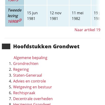
Tweede
15 jun
12 nov
11 mei
19 jan
lezing
1981
1981
1982
1983
16908
Naar artikel 19
Hoofd­stukken Grondwet
Algemene bepaling
Grondrechten
Regering
Staten-Generaal
Advies en controle
Wetgeving en bestuur
Rechtspraak
Decentrale overheden
Herziening Grondwet