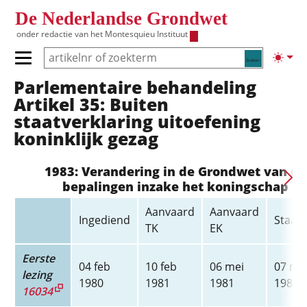
Overslaan en naar de inhoud gaan
De Nederlandse Grondwet
onder redactie van het
Montesquieu Instituut
Zoeken
Lichte
Primair menu tonen/verbergen
Parlementaire behandeling
Hoofdnavigatie
Artikel 35: Buiten
staatverklaring uitoefening
koninklijk gezag
1983: Verandering in de Grondwet van de
bepalingen inzake het koningschap
Aanvaard
Aanvaard
Ingediend
Staats
TK
EK
Eerste
04 feb
10 feb
06 mei
07 me
lezing
1980
1981
1981
1981
16034