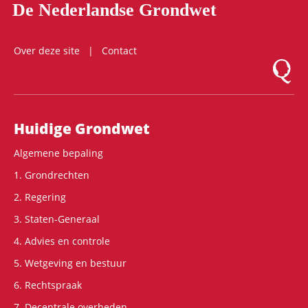
De Nederlandse Grondwet
Over deze site
Contact
Logo Mon
Hoofdnavigatie
Huidige Grondwet
Algemene bepaling
1. Grondrechten
2. Regering
3. Staten-Generaal
4. Advies en controle
5. Wetgeving en bestuur
6. Rechtspraak
7. Decentrale overheden