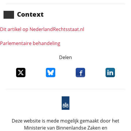
Context
Dit artikel op NederlandRechts­staat.nl
Parlementaire behandeling
Delen
Deel dit item op X
Deel dit item op Bluesky
Deel dit item op Faceboo
Deel dit it
Deze website is mede mogelijk gemaakt door het
Ministerie van Binnenlandse Zaken en