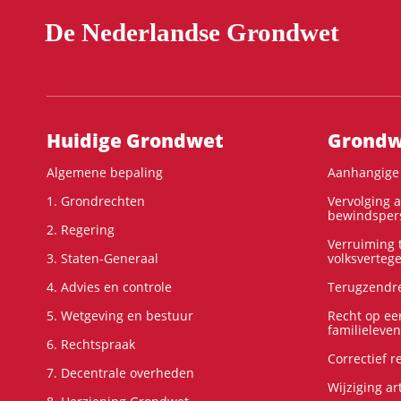
De Nederlandse Grondwet
Hoofdnavigatie
Huidige Grondwet
Grondwe
Algemene bepaling
Aanhangige 
1. Grondrechten
Vervolging 
bewindspers
2. Regering
Verruiming t
3. Staten-Generaal
volksverteg
4. Advies en controle
Terugzendre
5. Wetgeving en bestuur
Recht op ee
familieleven
6. Rechtspraak
Correctief 
7. Decentrale overheden
Wijziging ar