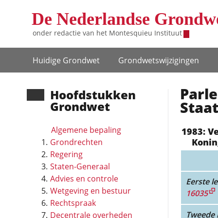
Overslaan en naar de inhoud gaan
De Nederlandse Grondw
onder redactie van het
Montesquieu Instituut
Hoofdnavigatie
Huidige Grondwet
Grondwets­wijzigingen
Parle
Hoofd­stukken
Staat
Grondwet
Algemene bepaling
1983: V
Konin
Grondrechten
Regering
Staten-Generaal
Advies en controle
Eerste le
Wetgeving en bestuur
16035
Rechtspraak
Tweede l
Decentrale overheden