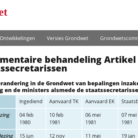
et
Ontwikke­lingen
Versies Grondwet
Grondwets­comm
mentaire behandeling Artikel 
ssecretarissen
erandering in de Grondwet van bepalingen inzak
g en de ministers alsmede de staatssecretariss
Ingediend
Aanvaard TK
Aanvaard EK
Staats
zing
04 feb
10 feb
06 mei
07 mei
1980
1981
1981
1981
ezing
15 jun
12 nov
11 mei
19 jan