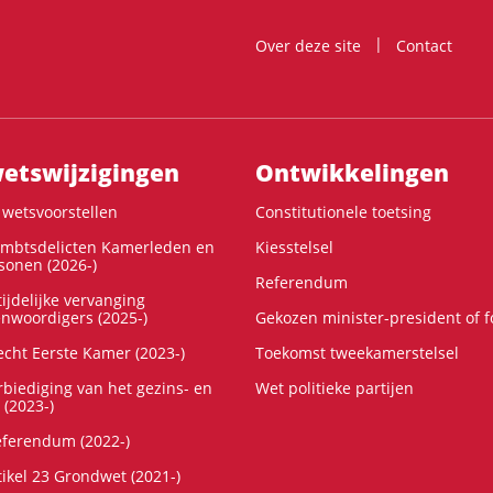
Over deze site
Contact
ts­wijzigingen
Ontwikke­lingen
wetsvoorstellen
Constitutionele toetsing
ambtsdelicten Kamerleden en
Kiesstelsel
onen (2026-)
Referendum
ijdelijke vervanging
enwoordigers (2025-)
Gekozen minister-president of 
cht Eerste Kamer (2023-)
Toekomst tweekamerstelsel
rbiediging van het gezins- en
Wet politieke partijen
 (2023-)
referendum (2022-)
tikel 23 Grondwet (2021-)