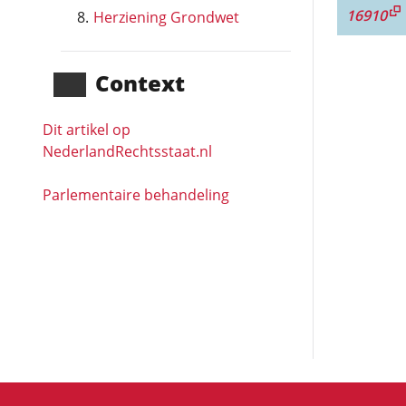
16910
Herziening Grondwet
Context
Dit artikel op
NederlandRechts­staat.nl
Parlementaire behandeling