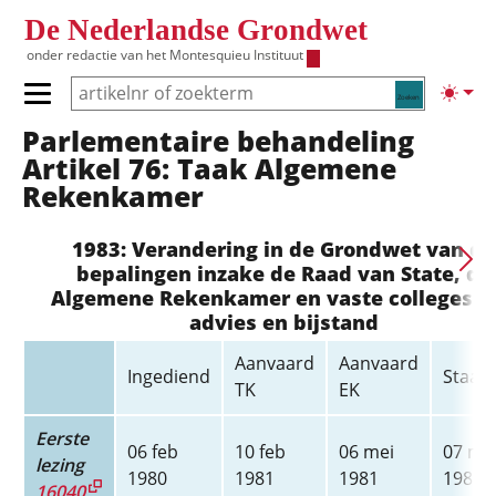
Overslaan en naar de inhoud gaan
De Nederlandse Grondwet
onder redactie van het
Montesquieu Instituut
Zoeken
Lichte
Primair menu tonen/verbergen
Parlementaire behandeling
Hoofdnavigatie
Artikel 76: Taak Algemene
Rekenkamer
1983: Verandering in de Grondwet van de
bepalingen inzake de Raad van State, de
Algemene Rekenkamer en vaste colleges v
advies en bijstand
Aanvaard
Aanvaard
Ingediend
Staats
TK
EK
Eerste
06 feb
10 feb
06 mei
07 me
lezing
1980
1981
1981
1981
16040