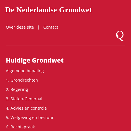
De Nederlandse Grondwet
Over deze site
Contact
Logo Mon
Hoofdnavigatie
Huidige Grondwet
Algemene bepaling
1. Grondrechten
2. Regering
3. Staten-Generaal
4. Advies en controle
5. Wetgeving en bestuur
6. Rechtspraak