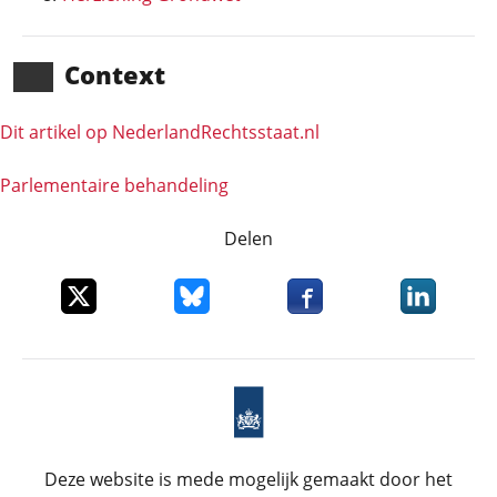
Context
Dit artikel op NederlandRechts­staat.nl
Parlementaire behandeling
Delen
Deel dit item op X
Deel dit item op Bluesky
Deel dit item op Faceboo
Deel dit it
Deze website is mede mogelijk gemaakt door het