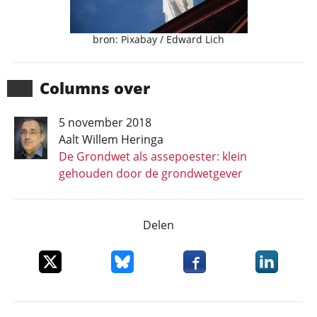
bron: Pixabay / Edward Lich
Columns over
5 november 2018
Aalt Willem Heringa
De Grondwet als assepoester: klein
gehouden door de grondwetgever
Delen
Deel dit item op X
Deel dit item op Bluesky
Deel dit item op Faceboo
Deel dit it