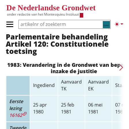
Overslaan en naar de inhoud gaan
De Nederlandse Grondwet
onder redactie van het
Montesquieu Instituut
Zoeken
Lichte
Primair menu tonen/verbergen
Parlementaire behandeling
Hoofdnavigatie
Artikel 120: Constitutionele
toetsing
1983: Verandering in de Grondwet van bepal
inzake de justitie
Aanvaard
Aanvaard
Ingediend
Staats
TK
EK
Eerste
25 apr
25 feb
06 mei
07 me
lezing
1980
1981
1981
1981
16162
Tweede