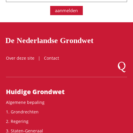
aanmelden
De Nederlandse Grondwet
Over deze site
Contact
Logo Mon
Hoofdnavigatie
Huidige Grondwet
Algemene bepaling
1. Grondrechten
2. Regering
3. Staten-Generaal