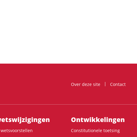
Over deze site
Contact
ts­wijzigingen
Ontwikke­lingen
wetsvoorstellen
Constitutionele toetsing