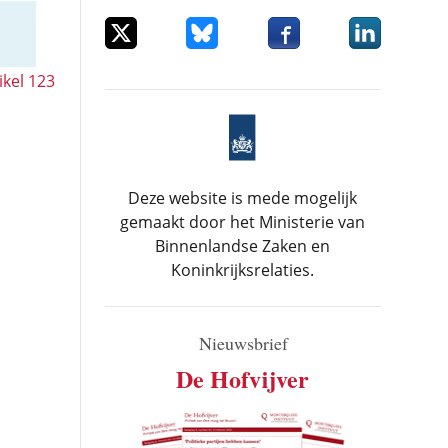
Deel dit item op X
Deel dit item op Bluesky
Deel dit item op Facebo
Deel dit item
ikel 123
Deze website is mede mogelijk
gemaakt door het Ministerie van
Binnenlandse Zaken en
Koninkrijksrelaties.
Nieuwsbrief
De Hofvijver