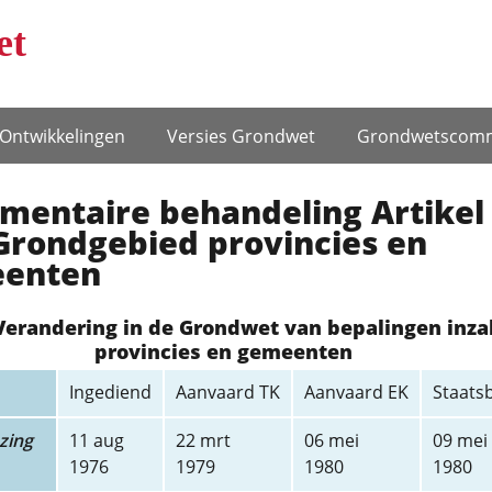
et
Ontwikke­lingen
Versies Grondwet
Grondwets­comm
ementaire behandeling Artikel
Grondgebied provincies en
enten
Verandering in de Grondwet van bepalingen inz
provincies en gemeenten
Ingediend
Aanvaard TK
Aanvaard EK
Staats
zing
11 aug
22 mrt
06 mei
09 mei
1976
1979
1980
1980