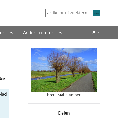
Zoeken
issies
Andere commissies
Lichte/donke
ake
blad
bron: MabelAmber
Delen