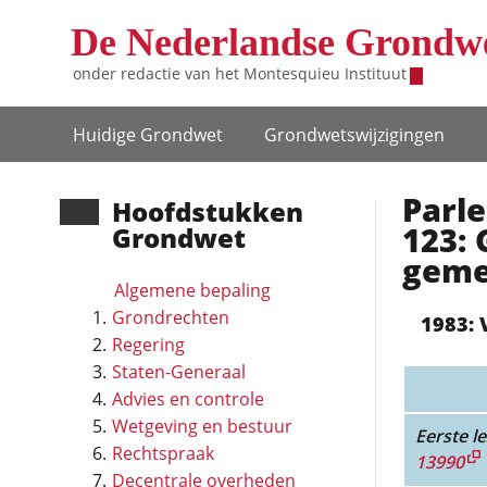
Overslaan en naar de inhoud gaan
De Nederlandse Grondw
onder redactie van het
Montesquieu Instituut
Hoofdnavigatie
Huidige Grondwet
Grondwets­wijzigingen
Parl
Hoofd­stukken
123: 
Grondwet
geme
Algemene bepaling
Grondrechten
1983: 
Regering
Staten-Generaal
Advies en controle
Wetgeving en bestuur
Eerste le
Rechtspraak
13990
Decentrale overheden