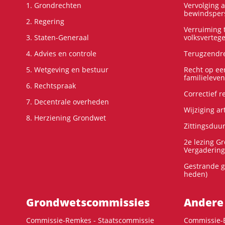
1. Grondrechten
Vervolging 
bewindspers
2. Regering
Verruiming t
3. Staten-Generaal
volksverteg
4. Advies en controle
Terugzendre
5. Wetgeving en bestuur
Recht op ee
familieleven
6. Rechtspraak
Correctief 
7. Decentrale overheden
Wijziging ar
8. Herziening Grondwet
Zittingsduu
2e lezing G
Vergadering
Gestrande g
heden)
Grondwets­commissies
Andere
Commissie-Remkes - Staatscommissie
Commissie-E