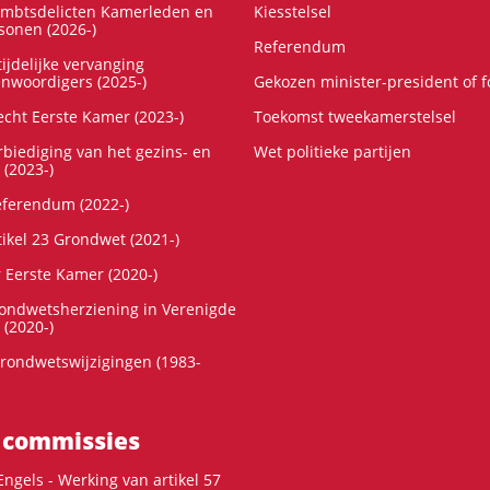
ambtsdelicten Kamerleden en
Kiesstelsel
onen (2026-)
Referendum
ijdelijke vervanging
enwoordigers (2025-)
Gekozen minister-president of 
cht Eerste Kamer (2023-)
Toekomst tweekamerstelsel
rbiediging van het gezins- en
Wet politieke partijen
 (2023-)
referendum (2022-)
tikel 23 Grondwet (2021-)
r Eerste Kamer (2020-)
rondwetsherziening in Verenigde
 (2020-)
rondwetswijzigingen (1983-
 commissies
ngels - Werking van artikel 57