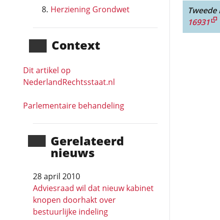
Herziening Grondwet
Tweede l
16931
Context
Dit artikel op
NederlandRechts­staat.nl
Parlementaire behandeling
Gerela­teerd
nieuws
28 april 2010
Adviesraad wil dat nieuw kabinet
knopen doorhakt over
bestuurlijke indeling