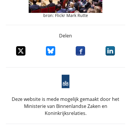
bron: Flickr Mark Rutte
Delen
Deel dit item op X
Deel dit item op Bluesky
Deel dit item op Faceboo
Deel dit it
Deze website is mede mogelijk gemaakt door het
Ministerie van Binnenlandse Zaken en
Koninkrijksrelaties.