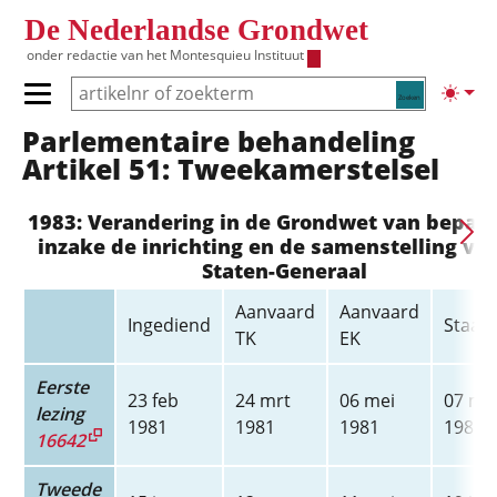
Overslaan en naar de inhoud gaan
De Nederlandse Grondwet
onder redactie van het
Montesquieu Instituut
Zoeken
Lichte
Primair menu tonen/verbergen
Parlementaire behandeling
Hoofdnavigatie
Artikel 51: Tweekamerstelsel
1983: Verandering in de Grondwet van bepal
inzake de inrichting en de samenstelling va
Staten-Generaal
Aanvaard
Aanvaard
Ingediend
Staats
TK
EK
Eerste
23 feb
24 mrt
06 mei
07 me
lezing
1981
1981
1981
1981
16642
Tweede