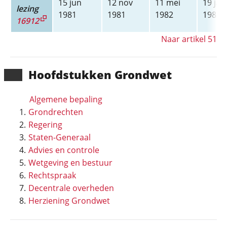
15 jun
12 nov
11 mei
19 jan
lezing
1981
1981
1982
1983
16912
Naar artikel 51
Hoofd­stukken Grondwet
Algemene bepaling
Grondrechten
Regering
Staten-Generaal
Advies en controle
Wetgeving en bestuur
Rechtspraak
Decentrale overheden
Herziening Grondwet