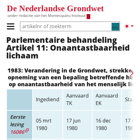
Overslaan en naar de inhoud gaan
De Nederlandse Grondwet
onder redactie van het
Montesquieu Instituut
Zoeken
Lichte
Primair menu tonen/verbergen
Parlementaire behandeling
Hoofdnavigatie
Artikel 11: Onaantastbaar­heid
lichaam
1983: Verandering in de Grondwet, strekkend
opneming van een bepaling betreffende het 
op onaantastbaarheid van het menselijk lic
Aanvaard
Aanvaard
Ingediend
Staats
TK
EK
Eerste
05 mrt
17 jun
16 dec
17 de
lezing
1980
1980
1980
1980
16086