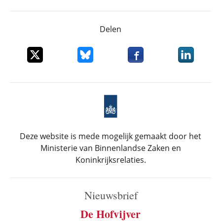
Delen
Deel dit item op X
Deel dit item op Bluesky
Deel dit item op Faceboo
Deel dit it
Deze website is mede mogelijk gemaakt door het
Ministerie van Binnenlandse Zaken en
Koninkrijksrelaties.
Nieuwsbrief
De Hofvijver