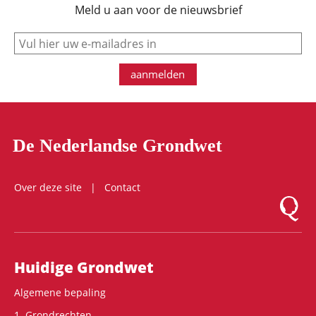
Meld u aan voor de nieuwsbrief
e-mail
aanmelden
De Nederlandse Grondwet
Over deze site
Contact
Logo Mon
Hoofdnavigatie
Huidige Grondwet
Algemene bepaling
1. Grondrechten