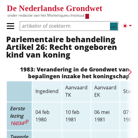
Overslaan en naar de inhoud gaan
De Nederlandse Grondwet
onder redactie van het
Montesquieu Instituut
Zoeken
Lichte
Primair menu tonen/verbergen
Parlementaire behandeling
Hoofdnavigatie
Artikel 26: Recht ongeboren
kind van koning
1983: Verandering in de Grondwet van de
bepalingen inzake het koningschap
Aanvaard
Aanvaard
Ingediend
Staats
TK
EK
Eerste
04 feb
10 feb
06 mei
07 me
lezing
1980
1981
1981
1981
16034
Tweede